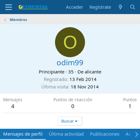
Acceder
Regístrate
Miembros
O
odim99
Principiante
·
35
·
De
alicante
Registrado
13 Feb 2014
Última visita
18 Nov 2014
Mensajes
Puntos de reacción
Puntos
4
0
1
Buscar
Mensajes de perfil
Última actividad
Publicaciones
Acerca