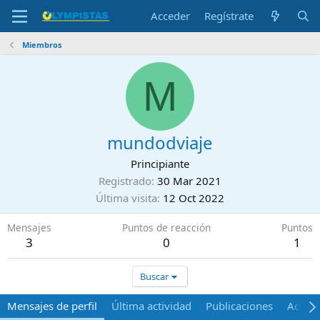
Acceder
Regístrate
Miembros
M
mundodviaje
Principiante
Registrado
30 Mar 2021
Última visita
12 Oct 2022
Mensajes
Puntos de reacción
Puntos
3
0
1
Buscar
Mensajes de perfil
Última actividad
Publicaciones
Acerca