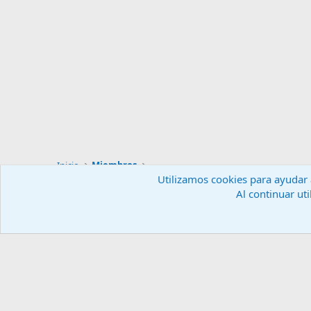
Inicio
Miembros
Utilizamos cookies para ayudar a
Al continuar uti
Español (ES)