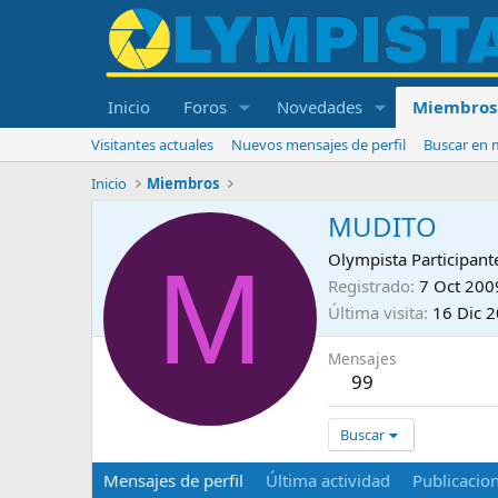
Inicio
Foros
Novedades
Miembros
Visitantes actuales
Nuevos mensajes de perfil
Buscar en m
Inicio
Miembros
MUDITO
M
Olympista Participant
Registrado
7 Oct 200
Última visita
16 Dic 
Mensajes
99
Buscar
Mensajes de perfil
Última actividad
Publicacio