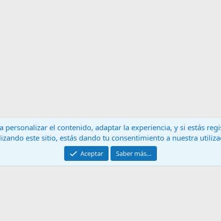
 personalizar el contenido, adaptar la experiencia, y si estás re
lizando este sitio, estás dando tu consentimiento a nuestra utiliz
Contáctanos
T
Aceptar
Saber más…
®
Community platform by XenForo
© 2010-2024 XenForo Ltd.