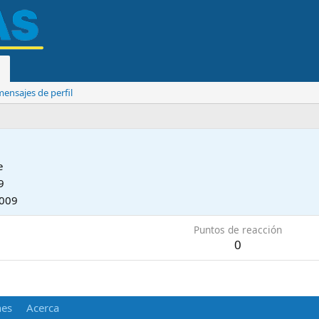
ensajes de perfil
e
9
2009
Puntos de reacción
0
nes
Acerca