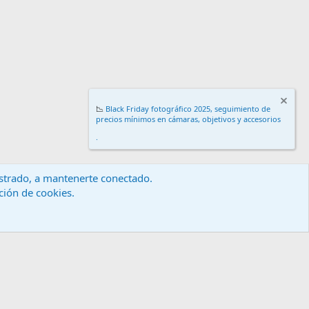
📉
Black Friday fotográfico 2025, seguimiento de
precios mínimos en cámaras, objetivos y accesorios
.
gistrado, a mantenerte conectado.
ación de cookies.
érminos y reglas
Política de privacidad
Ayuda
Inicio
R
S
S