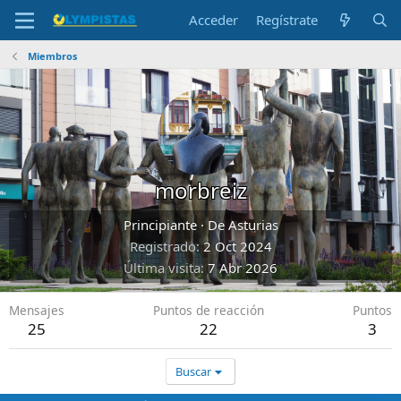
Acceder
Regístrate
Miembros
morbreiz
Principiante
·
De
Asturias
Registrado
2 Oct 2024
Última visita
7 Abr 2026
Mensajes
Puntos de reacción
Puntos
25
22
3
Buscar