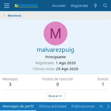
Acceder
Regístrate
Miembros
M
malvarezpuig
Principiante
Registrado
1 Ago 2020
Última visita
29 Ago 2020
Mensajes
Puntos de reacción
Puntos
3
0
1
Buscar
Mensajes de perfil
Última actividad
Publicaciones
Acerca