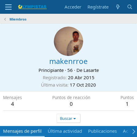
Acceder
Regístrate
Miembros
makenrroe
Principiante
·
56
·
De
Lasarte
Registrado
20 Abr 2015
Última visita
17 Oct 2020
Mensajes
Puntos de reacción
Puntos
4
0
1
Buscar
Mensajes de perfil
Última actividad
Publicaciones
Acerca