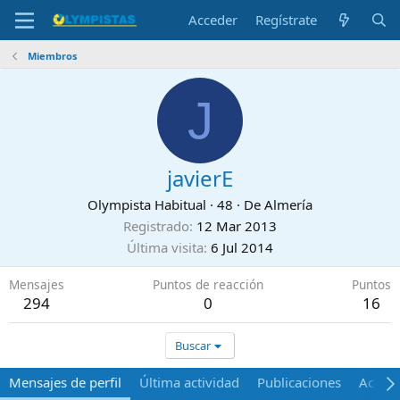
Acceder
Regístrate
Miembros
J
javierE
Olympista Habitual
·
48
·
De
Almería
Registrado
12 Mar 2013
Última visita
6 Jul 2014
Mensajes
Puntos de reacción
Puntos
294
0
16
Buscar
Mensajes de perfil
Última actividad
Publicaciones
Acerca