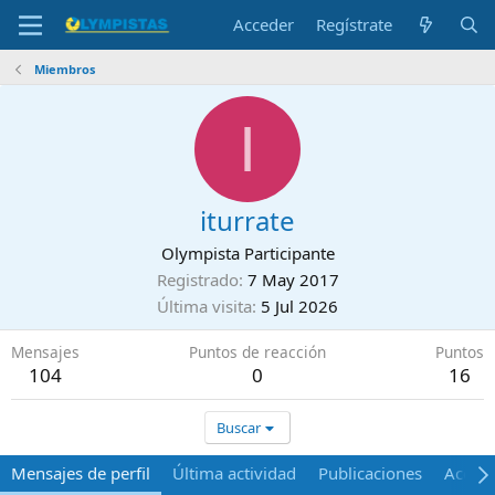
Acceder
Regístrate
Miembros
I
iturrate
Olympista Participante
Registrado
7 May 2017
Última visita
5 Jul 2026
Mensajes
Puntos de reacción
Puntos
104
0
16
Buscar
Mensajes de perfil
Última actividad
Publicaciones
Acerca