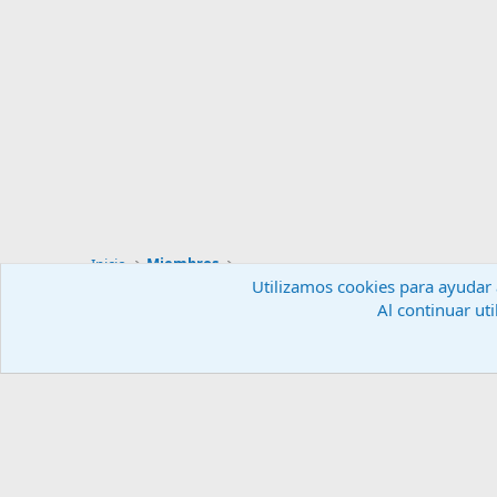
Inicio
Miembros
Utilizamos cookies para ayudar a
Al continuar uti
Español (ES)