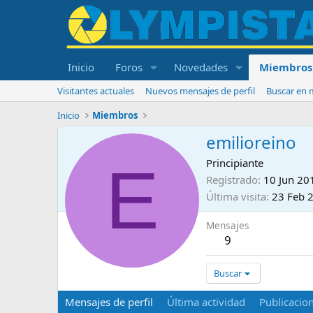
Inicio
Foros
Novedades
Miembros
Visitantes actuales
Nuevos mensajes de perfil
Buscar en m
Inicio
Miembros
emilioreino
E
Principiante
Registrado
10 Jun 20
Última visita
23 Feb 
Mensajes
9
Buscar
Mensajes de perfil
Última actividad
Publicacio