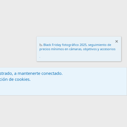
📉
Black Friday fotográfico 2025, seguimiento de
precios mínimos en cámaras, objetivos y accesorios
.
gistrado, a mantenerte conectado.
ación de cookies.
érminos y reglas
Política de privacidad
Ayuda
Inicio
R
S
S