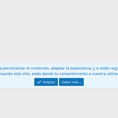
 personalizar el contenido, adaptar la experiencia, y si estás re
lizando este sitio, estás dando tu consentimiento a nuestra utiliz
Contáctanos
T
Aceptar
Saber más…
®
Community platform by XenForo
© 2010-2024 XenForo Ltd.