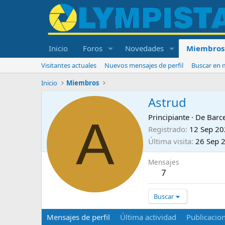
Inicio
Foros
Novedades
Miembros
Visitantes actuales
Nuevos mensajes de perfil
Buscar en m
Inicio
Miembros
Astrud
A
Principiante
·
De
Barc
Registrado
12 Sep 2
Última visita
26 Sep 
Mensajes
7
Buscar
Mensajes de perfil
Última actividad
Publicacio