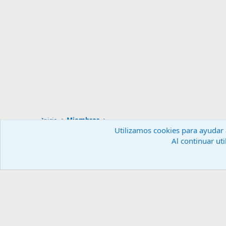
Inicio
Miembros
Utilizamos cookies para ayudar a
Al continuar uti
Español (ES)