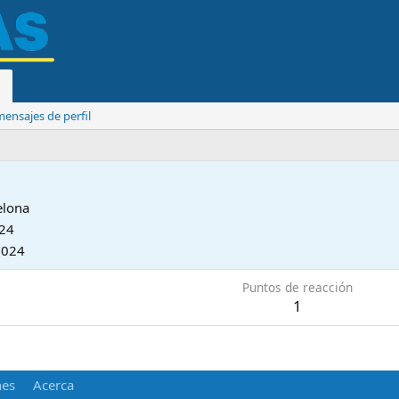
ensajes de perfil
elona
024
2024
Puntos de reacción
1
nes
Acerca