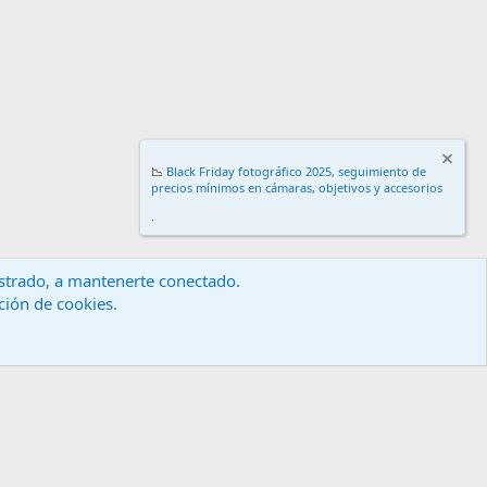
📉
Black Friday fotográfico 2025, seguimiento de
precios mínimos en cámaras, objetivos y accesorios
.
gistrado, a mantenerte conectado.
ación de cookies.
érminos y reglas
Política de privacidad
Ayuda
Inicio
R
S
S