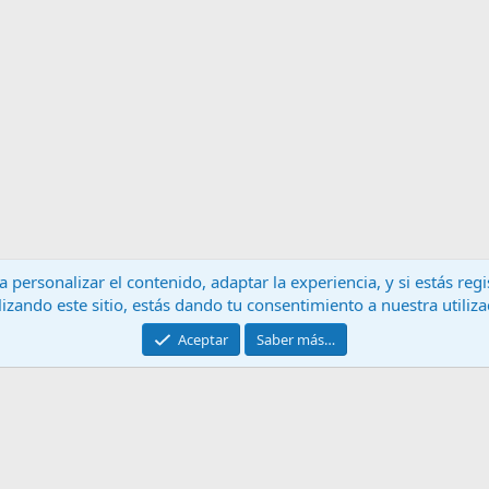
 personalizar el contenido, adaptar la experiencia, y si estás re
lizando este sitio, estás dando tu consentimiento a nuestra utiliz
Contáctanos
T
Aceptar
Saber más…
®
Community platform by XenForo
© 2010-2024 XenForo Ltd.