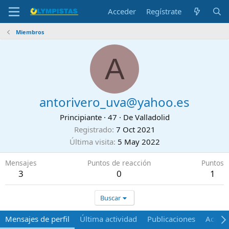
Acceder
Regístrate
Miembros
A
antorivero_uva@yahoo.es
Principiante
·
47
·
De
Valladolid
Registrado
7 Oct 2021
Última visita
5 May 2022
Mensajes
Puntos de reacción
Puntos
3
0
1
Buscar
Mensajes de perfil
Última actividad
Publicaciones
Acerca