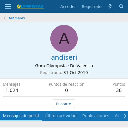
Acceder
Regístrate
Miembros
A
andiseri
Gurú Olympista
·
De
Valencia
Registrado
31 Oct 2010
Mensajes
Puntos de reacción
Puntos
1.024
0
36
Buscar
Mensajes de perfil
Última actividad
Publicaciones
Acerca