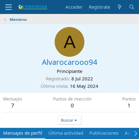
Acceder
Regístrate
Miembros
A
Alvarocarooo94
Principiante
Registrado
8 Jul 2022
Última visita
16 May 2024
Mensajes
Puntos de reacción
Puntos
7
0
1
Buscar
Mensajes de perfil
Última actividad
Publicaciones
Acerca