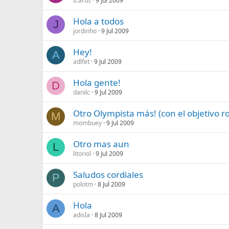
Icarus
9 Jul 2009
Hola a todos
J
jordinho
9 Jul 2009
Hey!
A
adlfet
9 Jul 2009
Hola gente!
D
danilc
9 Jul 2009
Otro Olympista más! (con el objetivo r
M
mombuey
9 Jul 2009
Otro mas aun
L
litoriol
9 Jul 2009
Saludos cordiales
P
polotm
8 Jul 2009
Hola
A
adisla
8 Jul 2009