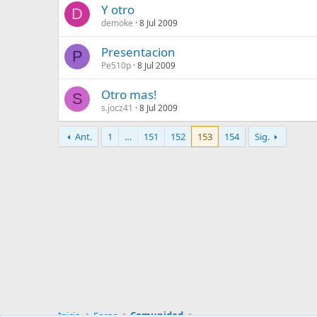
Y otro
D
demoke
8 Jul 2009
Presentacion
P
Pe510p
8 Jul 2009
Otro mas!
S
s.jocz41
8 Jul 2009
Ant.
1
…
151
152
153
154
Sig.
Inicio
Foros
Comunidad