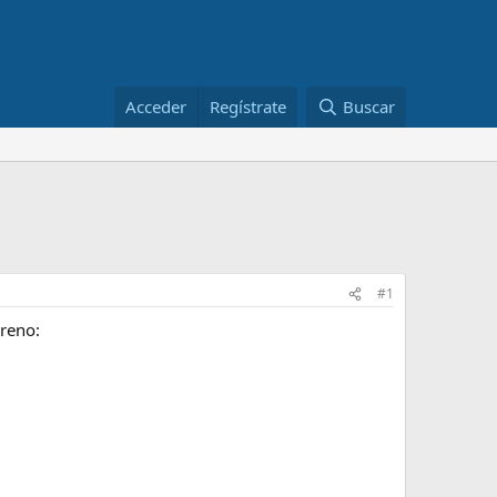
Acceder
Regístrate
Buscar
#1
rreno: