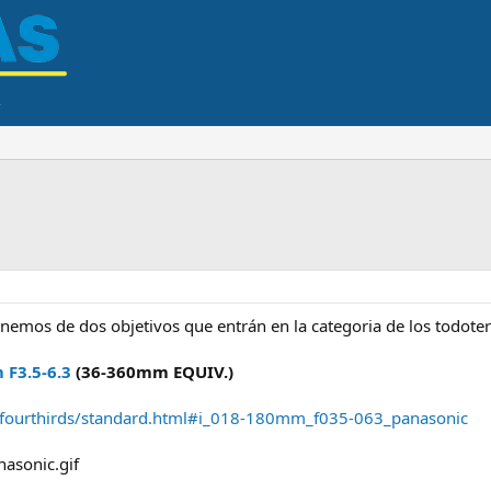
nemos de dos objetivos que entrán en la categoria de los todote
F3.5-6.3
(36-360mm EQUIV.)
n/fourthirds/standard.html#i_018-180mm_f035-063_panasonic