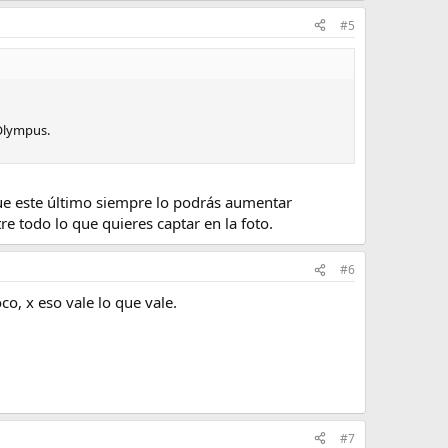
#5
 Olympus.
ue este último siempre lo podrás aumentar
e todo lo que quieres captar en la foto.
#6
o, x eso vale lo que vale.
#7