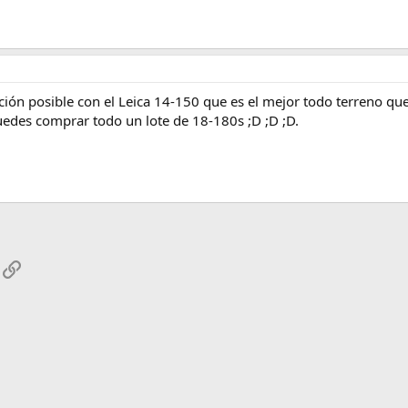
ón posible con el Leica 14-150 que es el mejor todo terreno que 
puedes comprar todo un lote de 18-180s ;D ;D ;D.
App
mail
Enlace