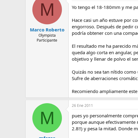
M
Yo tengo el 18-180mm y me par
Hace casi un año estuve por co
engorroso. Después de pedir c
Marco Roberto
podría obtener con una compact
Olympista
Participante
El resultado me ha parecido m
queda algo corta en angular, p
objetivo y llenar de polvo el 
Quizás no sea tan nítido como
Sufre de aberraciones cromátic
Recomiendo ampliamente este ob
26 Ene 2011
M
pues yo personalmente compré 
porque aunque efectivamente no
2.8!!) y pesa la mitad. Donde 