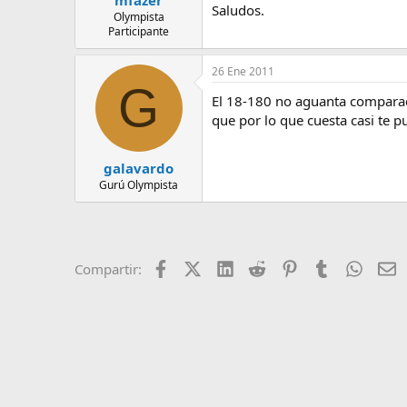
mfazer
Saludos.
Olympista
Participante
26 Ene 2011
G
El 18-180 no aguanta comparaci
que por lo que cuesta casi te 
galavardo
Gurú Olympista
Facebook
X (Twitter)
LinkedIn
Reddit
Pinterest
Tumblr
Whats
E
Compartir: