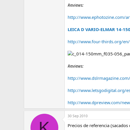
e
Reviews:
m
a
http://www.ephotozine.com/a
LEICA D VARIO-ELMAR 14-150
http://www.four-thirds.org/e
Reviews:
http://www.dslrmagazine.com/d
http://www.letsgodigital.org/
http://www.dpreview.com/ne
30 Sep 2010
K
Precios de referencia (sacados