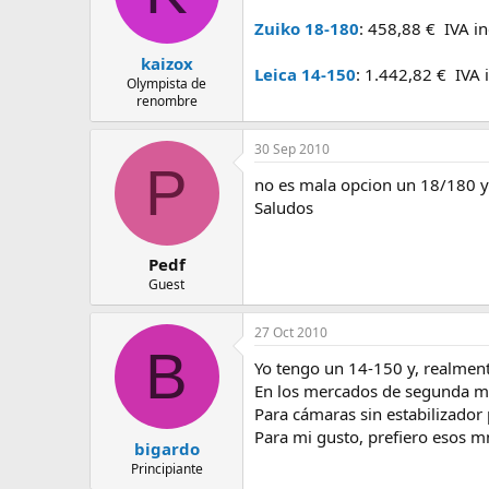
Zuiko 18-180
: 458,88 € IVA in
kaizox
Leica 14-150
: 1.442,82 € IVA 
Olympista de
renombre
30 Sep 2010
P
no es mala opcion un 18/180 y 
Saludos
Pedf
Guest
27 Oct 2010
B
Yo tengo un 14-150 y, realment
En los mercados de segunda m
Para cámaras sin estabilizador 
Para mi gusto, prefiero esos mm
bigardo
Principiante