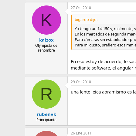
27 Oct 2010
K
bigardo dijo:
Yo tengo un 14-150 y, realmente, 
En los mercados de segunda mano
Para cámaras sin estabilizador pue
kaizox
Para mi gusto, prefiero esos mm en 
Olympista de
renombre
En eso estoy de acuerdo, le s
mediante software, el angular n
29 Oct 2010
R
una lente leica aoramismo es l
rubenvk
Principiante
26 Ene 2011