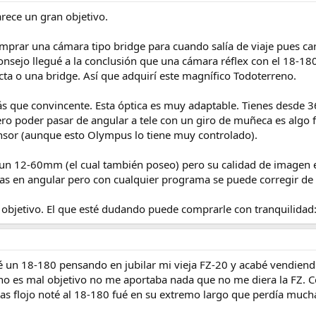
ece un gran objetivo.
mprar una cámara tipo bridge para cuando salía de viaje pues ca
onsejo llegué a la conclusión que una cámara réflex con el 18-
a o una bridge. Así que adquirí este magnífico Todoterreno.
ás que convincente. Esta óptica es muy adaptable. Tienes desde
ero poder pasar de angular a tele con un giro de muñeca es alg
sensor (aunque esto Olympus lo tiene muy controlado).
 un 12-60mm (el cual también poseo) pero su calidad de imagen
as en angular pero con cualquier programa se puede corregir de 
jetivo. El que esté dudando puede comprarle con tranquilidad: 
un 18-180 pensando en jubilar mi vieja FZ-20 y acabé vendiend
 es mal objetivo no me aportaba nada que no me diera la FZ. Co
mas flojo noté al 18-180 fué en su extremo largo que perdía mucha