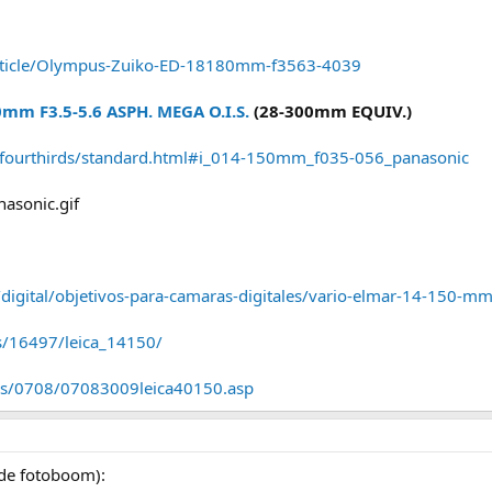
rticle/Olympus-Zuiko-ED-18180mm-f3563-4039
mm F3.5-5.6 ASPH. MEGA O.I.S.
(28-300mm EQUIV.)
n/fourthirds/standard.html#i_014-150mm_f035-056_panasonic
igital/objetivos-para-camaras-digitales/vario-elmar-14-150-mm
es/16497/leica_14150/
ws/0708/07083009leica40150.asp
 de fotoboom):