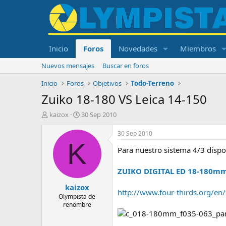
Inicio
Foros
Novedades
Miembros
Nuevos mensajes
Buscar en foros
Inicio
Foros
Objetivos
Todo-Terreno
Zuiko 18-180 VS Leica 14-150
I
F
kaizox
30 Sep 2010
n
e
i
c
30 Sep 2010
c
h
K
Para nuestro sistema 4/3 dispo
i
a
a
d
d
e
ZUIKO DIGITAL ED 18-180mm 
o
i
kaizox
r
n
http://www.four-thirds.org/e
d
i
Olympista de
renombre
e
c
l
i
t
o