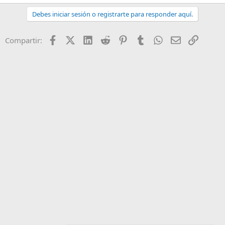
Debes iniciar sesión o registrarte para responder aquí.
Facebook
X (Twitter)
LinkedIn
Reddit
Pinterest
Tumblr
WhatsApp
Email
Enlace
Compartir: