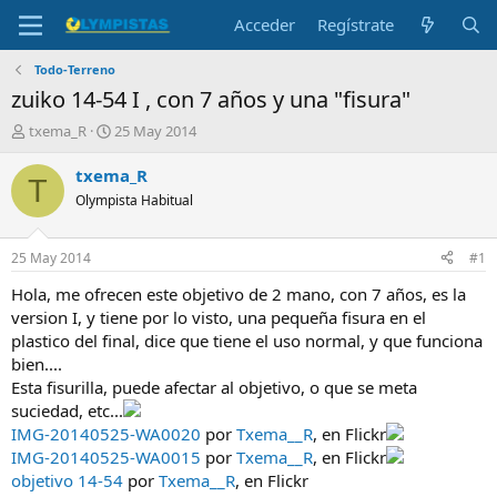
Acceder
Regístrate
Todo-Terreno
zuiko 14-54 I , con 7 años y una "fisura"
I
F
txema_R
25 May 2014
n
e
i
c
txema_R
T
c
h
Olympista Habitual
i
a
a
d
d
e
25 May 2014
#1
o
i
r
n
Hola, me ofrecen este objetivo de 2 mano, con 7 años, es la
d
i
version I, y tiene por lo visto, una pequeña fisura en el
e
c
plastico del final, dice que tiene el uso normal, y que funciona
l
i
bien....
t
o
Esta fisurilla, puede afectar al objetivo, o que se meta
e
suciedad, etc...
m
a
IMG-20140525-WA0020
por
Txema__R
, en Flickr
IMG-20140525-WA0015
por
Txema__R
, en Flickr
objetivo 14-54
por
Txema__R
, en Flickr