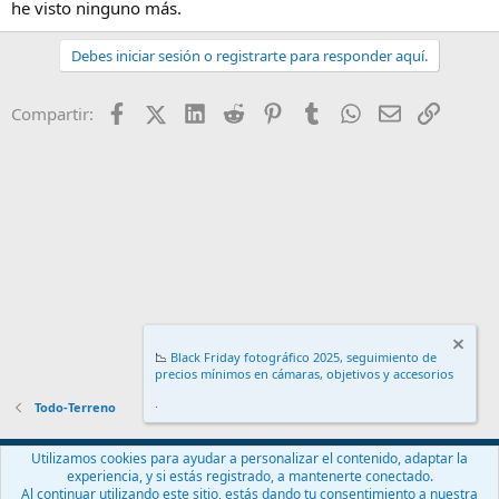
he visto ninguno más.
Debes iniciar sesión o registrarte para responder aquí.
Facebook
X (Twitter)
LinkedIn
Reddit
Pinterest
Tumblr
WhatsApp
Email
Enlace
Compartir:
📉
Black Friday fotográfico 2025, seguimiento de
precios mínimos en cámaras, objetivos y accesorios
.
Todo-Terreno
Español (ES)
Utilizamos cookies para ayudar a personalizar el contenido, adaptar la
experiencia, y si estás registrado, a mantenerte conectado.
Contáctanos
Términos y reglas
Política de privacidad
Ayuda
Al continuar utilizando este sitio, estás dando tu consentimiento a nuestra