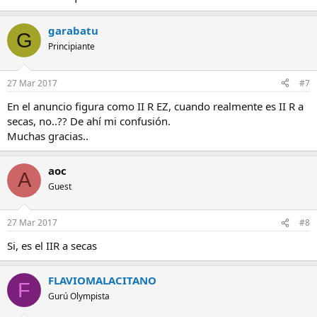
garabatu
G
Principiante
27 Mar 2017
#7
En el anuncio figura como II R EZ, cuando realmente es II R a
secas, no..?? De ahí mi confusión.
Muchas gracias..
aoc
A
Guest
27 Mar 2017
#8
Si, es el IIR a secas
FLAVIOMALACITANO
F
Gurú Olympista