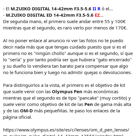
- El
M.ZUIKO DIGITAL 14-42mm F3.5-5.6
II R
ó el...
-
M.ZUIKO DIGITAL ED 14-42mm F3.5-5.6
EZ
...
De segunda mano, el primero suele andar entre 55 y 100€
mientras que el segundo, es raro verlo por menos de 170€.
Al no poner enlace al anuncio ni ver las fotos no te puedo
decir nada más que que tengas cuidado puesto que si es el
primero no es "ningún chollo" aunque si es el segundo, sí que
lo "sería" y por tanto podría ser que hubiera "gato encerrado"
y su dueño lo vendiera tan barato para compensar que algo
no le funciona bien y luego no admitir quejas o devoluciones.
Para distinguirlos a la vista, el primero es el objetivo de kit
que suele venir con las
Olympus Pen
más económicas
mientras que el segundo es de tipo "pancake" (muy cortito) y
suele venir como objetivo de kit de las
Pen
de gama más alta
y de las
OM-D
más pequeñitas. te paso los enlaces de la
página oficial.
https://www.olympus.es/site/es/c/lenses/om_d_pen_lenses/
m_zuiko/m_zuiko_digital_14_42mm_13556iir/index.html