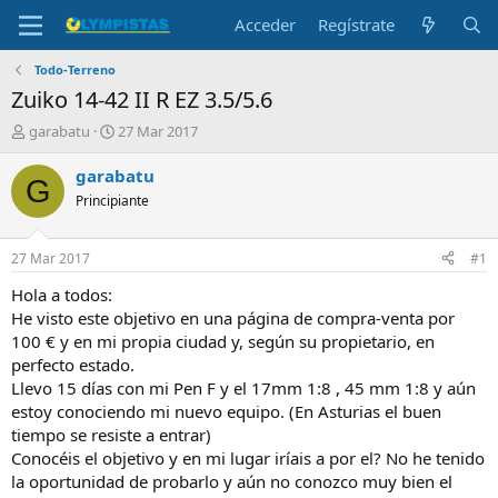
Acceder
Regístrate
Todo-Terreno
Zuiko 14-42 II R EZ 3.5/5.6
I
F
garabatu
27 Mar 2017
n
e
i
c
garabatu
G
c
h
Principiante
i
a
a
d
d
e
27 Mar 2017
#1
o
i
r
n
Hola a todos:
d
i
He visto este objetivo en una página de compra-venta por
e
c
100 € y en mi propia ciudad y, según su propietario, en
l
i
perfecto estado.
t
o
Llevo 15 días con mi Pen F y el 17mm 1:8 , 45 mm 1:8 y aún
e
estoy conociendo mi nuevo equipo. (En Asturias el buen
m
a
tiempo se resiste a entrar)
Conocéis el objetivo y en mi lugar iríais a por el? No he tenido
la oportunidad de probarlo y aún no conozco muy bien el