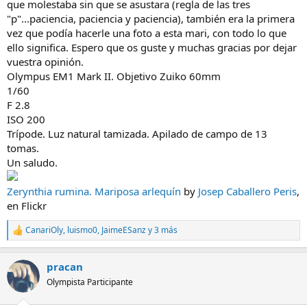
que molestaba sin que se asustara (regla de las tres
"p"...paciencia, paciencia y paciencia), también era la primera
vez que podía hacerle una foto a esta mari, con todo lo que
ello significa. Espero que os guste y muchas gracias por dejar
vuestra opinión.
Olympus EM1 Mark II. Objetivo Zuiko 60mm
1/60
F 2.8
ISO 200
Trípode. Luz natural tamizada. Apilado de campo de 13
tomas.
Un saludo.
Zerynthia rumina. Mariposa arlequín
by
Josep Caballero Peris
,
en Flickr
CanariOly
,
luismo0
,
JaimeESanz
y 3 más
R
e
a
pracan
c
c
Olympista Participante
i
o