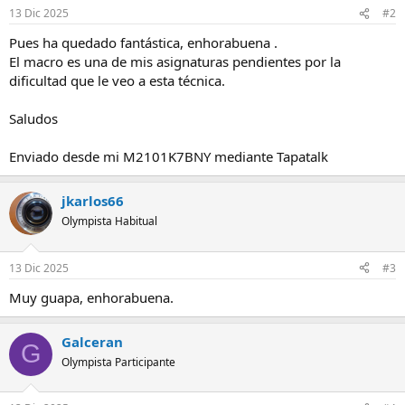
n
13 Dic 2025
#2
e
s
Pues ha quedado fantástica, enhorabuena .
:
El macro es una de mis asignaturas pendientes por la
dificultad que le veo a esta técnica.
Saludos
Enviado desde mi M2101K7BNY mediante Tapatalk
jkarlos66
Olympista Habitual
13 Dic 2025
#3
Muy guapa, enhorabuena.
Galceran
G
Olympista Participante