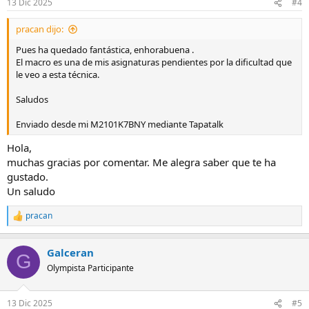
13 Dic 2025
#4
pracan dijo:
Pues ha quedado fantástica, enhorabuena .
El macro es una de mis asignaturas pendientes por la dificultad que
le veo a esta técnica.
Saludos
Enviado desde mi M2101K7BNY mediante Tapatalk
Hola,
muchas gracias por comentar. Me alegra saber que te ha
gustado.
Un saludo
pracan
R
e
a
Galceran
c
G
c
Olympista Participante
i
o
n
13 Dic 2025
#5
e