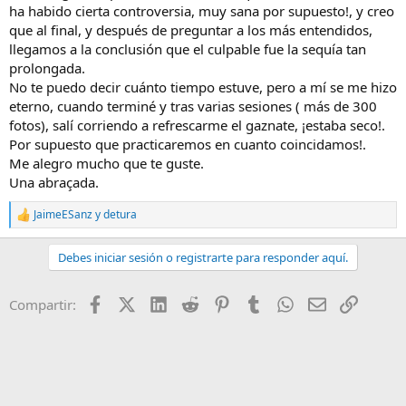
ha habido cierta controversia, muy sana por supuesto!, y creo
que al final, y después de preguntar a los más entendidos,
llegamos a la conclusión que el culpable fue la sequía tan
prolongada.
No te puedo decir cuánto tiempo estuve, pero a mí se me hizo
eterno, cuando terminé y tras varias sesiones ( más de 300
fotos), salí corriendo a refrescarme el gaznate, ¡estaba seco!.
Por supuesto que practicaremos en cuanto coincidamos!.
Me alegro mucho que te guste.
Una abraçada.
JaimeESanz
y
detura
R
e
a
Debes iniciar sesión o registrarte para responder aquí.
c
c
i
Facebook
X (Twitter)
LinkedIn
Reddit
Pinterest
Tumblr
WhatsApp
Email
Enlace
Compartir:
o
n
e
s
: