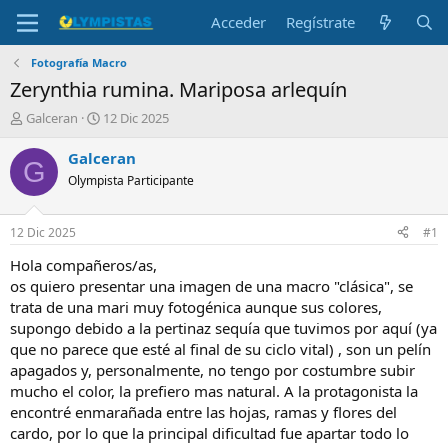
Acceder
Regístrate
Fotografía Macro
Zerynthia rumina. Mariposa arlequín
I
F
Galceran
12 Dic 2025
n
e
i
c
Galceran
G
c
h
Olympista Participante
i
a
a
d
d
e
12 Dic 2025
#1
o
i
r
n
Hola compañeros/as,
d
i
os quiero presentar una imagen de una macro "clásica", se
e
c
trata de una mari muy fotogénica aunque sus colores,
l
i
supongo debido a la pertinaz sequía que tuvimos por aquí (ya
t
o
que no parece que esté al final de su ciclo vital) , son un pelín
e
apagados y, personalmente, no tengo por costumbre subir
m
a
mucho el color, la prefiero mas natural. A la protagonista la
encontré enmarañada entre las hojas, ramas y flores del
cardo, por lo que la principal dificultad fue apartar todo lo