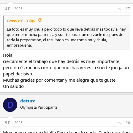
14 Dic 2025
#7
speedermin dijo:
La foto es muy chula pero todo lo que lleva detrás más todavía, hay
que tener mucha paciencia y suerte para que no vuele después de
toda la preparación, el resultado es una toma muy chula,
enhorabuena.
Hola,
ciertamente el trabajo que hay detrás és muy importante,
pero no és menos cierto que muchas veces la suerte juega un
papel decisivo.
Muchas gracias por comentar y me alegra que te guste.
Un saludo
detura
D
Olympista Participante
15 Dic 2025
#8
Muy buen nivel de detalle Pep, da gusto verla. Cierto que algo