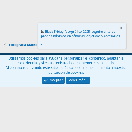
📉
Black Friday fotográfico 2025, seguimiento de
precios mínimos en cámaras, objetivos y accesorios
.
Fotografía Macro
Español (ES)
Utilizamos cookies para ayudar a personalizar el contenido, adaptar la
experiencia, y si estás registrado, a mantenerte conectado.
Contáctanos
Términos y reglas
Política de privacidad
Ayuda
Al continuar utilizando este sitio, estás dando tu consentimiento a nuestra
Inicio
R
utilización de cookies.
S
S
Aceptar
Saber más…
®
Community platform by XenForo
© 2010-2024 XenForo Ltd.