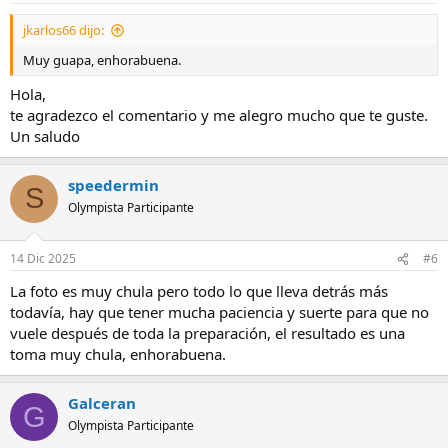
s
jkarlos66 dijo:
:
Muy guapa, enhorabuena.
Hola,
te agradezco el comentario y me alegro mucho que te guste.
Un saludo
speedermin
S
Olympista Participante
14 Dic 2025
#6
La foto es muy chula pero todo lo que lleva detrás más
todavía, hay que tener mucha paciencia y suerte para que no
vuele después de toda la preparación, el resultado es una
toma muy chula, enhorabuena.
Galceran
G
Olympista Participante