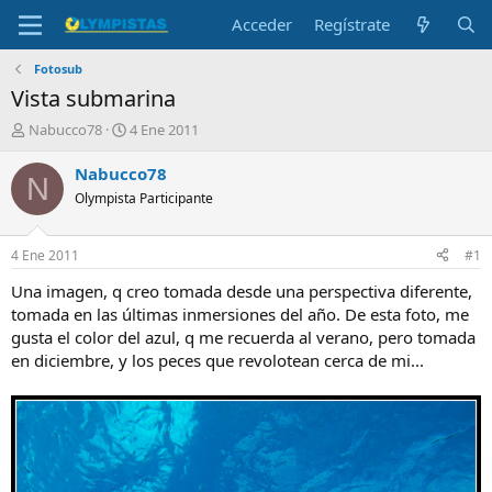
Acceder
Regístrate
Fotosub
Vista submarina
I
F
Nabucco78
4 Ene 2011
n
e
i
c
Nabucco78
N
c
h
Olympista Participante
i
a
a
d
d
e
4 Ene 2011
#1
o
i
r
n
Una imagen, q creo tomada desde una perspectiva diferente,
d
i
tomada en las últimas inmersiones del año. De esta foto, me
e
c
gusta el color del azul, q me recuerda al verano, pero tomada
l
i
en diciembre, y los peces que revolotean cerca de mi...
t
o
e
m
a