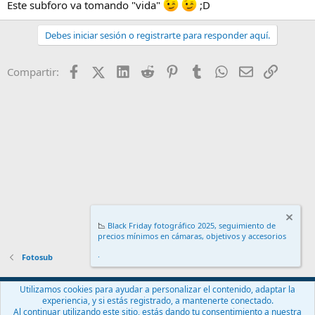
Este subforo va tomando "vida"
;D
Debes iniciar sesión o registrarte para responder aquí.
Facebook
X (Twitter)
LinkedIn
Reddit
Pinterest
Tumblr
WhatsApp
Email
Enlace
Compartir:
📉
Black Friday fotográfico 2025, seguimiento de
precios mínimos en cámaras, objetivos y accesorios
.
Fotosub
Español (ES)
Utilizamos cookies para ayudar a personalizar el contenido, adaptar la
experiencia, y si estás registrado, a mantenerte conectado.
Contáctanos
Términos y reglas
Política de privacidad
Ayuda
Al continuar utilizando este sitio, estás dando tu consentimiento a nuestra