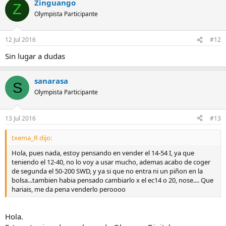
Zinguango
Z
Olympista Participante
12 Jul 2016
#12
Sin lugar a dudas
sanarasa
S
Olympista Participante
13 Jul 2016
#13
txema_R dijo:
Hola, pues nada, estoy pensando en vender el 14-54 I, ya que
teniendo el 12-40, no lo voy a usar mucho, ademas acabo de coger
de segunda el 50-200 SWD, y ya si que no entra ni un piñon en la
bolsa...tambien habia pensado cambiarlo x el ec14 o 20, nose.... Que
hariais, me da pena venderlo peroooo
Hola.