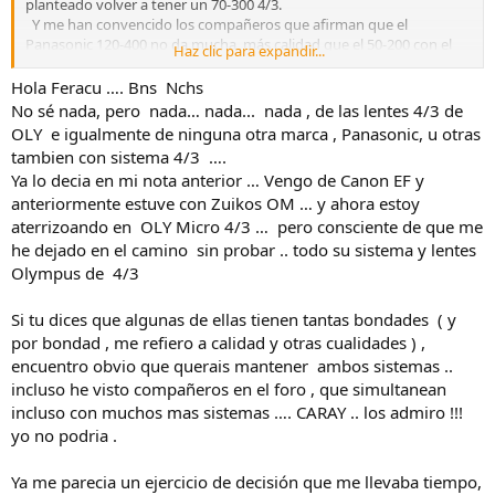
12-40 del M4/3.
planteado volver a tener un 70-300 4/3.
Y me han convencido los compañeros que afirman que el
Aunque mi postura personal es que si mantienes Equipos con
Panasonic 120-400 no da mucha más calidad que el 50-200 con el
Haz clic para expandir...
diferentes monturas , es mantener cada montura con sus
ec20. Y el Panasonic ya es caro. Pero más caro es el Oly 300 f4.
correspondientes Objetivos , con la mayor cobertura de rango focal
Saludos
Hola Feracu …. Bns Nchs
posible, bien sea en Zooms o en lentes fijas ( prefiero estas ultimas,
No sé nada, pero nada… nada... nada , de las lentes 4/3 de
pero este no es el tema que nos ocupa )
OLY e igualmente de ninguna otra marca , Panasonic, u otras
tambien con sistema 4/3 ….
Un saludo
Ya lo decia en mi nota anterior … Vengo de Canon EF y
anteriormente estuve con Zuikos OM … y ahora estoy
aterrizoando en OLY Micro 4/3 … pero consciente de que me
he dejado en el camino sin probar .. todo su sistema y lentes
Olympus de 4/3
Si tu dices que algunas de ellas tienen tantas bondades ( y
por bondad , me refiero a calidad y otras cualidades ) ,
encuentro obvio que querais mantener ambos sistemas ..
incluso he visto compañeros en el foro , que simultanean
incluso con muchos mas sistemas …. CARAY .. los admiro !!!
yo no podria .
Ya me parecia un ejercicio de decisión que me llevaba tiempo,