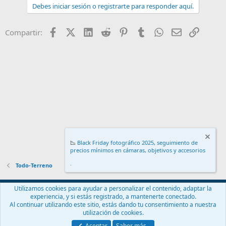
Debes iniciar sesión o registrarte para responder aquí.
Facebook
X (Twitter)
LinkedIn
Reddit
Pinterest
Tumblr
WhatsApp
Email
Enlace
Compartir:
📉
Black Friday fotográfico 2025, seguimiento de
precios mínimos en cámaras, objetivos y accesorios
.
Todo-Terreno
Español (ES)
Utilizamos cookies para ayudar a personalizar el contenido, adaptar la
experiencia, y si estás registrado, a mantenerte conectado.
Contáctanos
Términos y reglas
Política de privacidad
Ayuda
Al continuar utilizando este sitio, estás dando tu consentimiento a nuestra
Inicio
R
utilización de cookies.
S
S
Aceptar
Saber más…