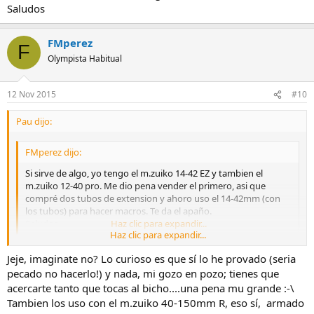
Saludos
FMperez
F
Olympista Habitual
12 Nov 2015
#10
Pau dijo:
FMperez dijo:
Si sirve de algo, yo tengo el m.zuiko 14-42 EZ y tambien el
m.zuiko 12-40 pro. Me dio pena vender el primero, asi que
compré dos tubos de extension y ahoro uso el 14-42mm (con
los tubos) para hacer macros. Te da el apaño.
Saludos.
Haz clic para expandir...
Haz clic para expandir...
Jeje, imaginate no? Lo curioso es que sí lo he provado (seria
No has probado a usar los tubos de extensión con el 12-40? O es
que tienes miedo de que asuste a los bichos por ser mas grande? ;D
pecado no hacerlo!) y nada, mi gozo en pozo; tienes que
acercarte tanto que tocas al bicho....una pena mu grande :-\
Tambien los uso con el m.zuiko 40-150mm R, eso sí, armado