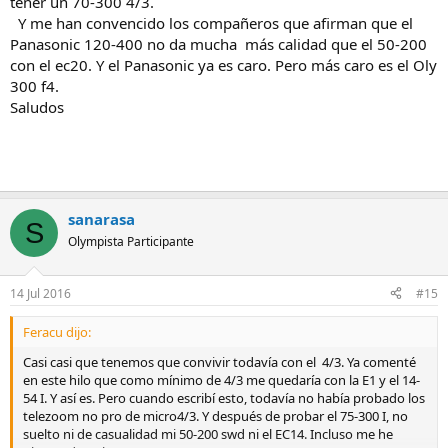
tener un 70-300 4/3.
parece lógico… rango focal similar y da la sensacion que vas
“modernizando” tu equipo hacia el M4/3
Y me han convencido los compañeros que afirman que el
Panasonic 120-400 no da mucha más calidad que el 50-200
Pero cuando leo que has comprado un 50-200 SWD (4/3) o que
con el ec20. Y el Panasonic ya es caro. Pero más caro es el Oly
quieres cambiarlo por un EC14 o EC20 (4/3 ambos ) , me hace pensar
300 f4.
que mantienes vigente y aumentado la parte de tu equipo 4/3 y
Saludos
cuando dices “ que no entra ni un piñon en la bolsa” … me asalta la
duda, si en la bolsa que llevas, compartes equipos de ambas
monturas ….¿ ?
Pues paso a responderte , según lo que desprendo de lo leido en tu
consulta :
sanarasa
S
1) - Si mantienes los dos sistemas 4/3 y M4/3 de manera
Olympista Participante
separada :
entonces NO venderia el 14-54 , pues se complementa muy bien
con el 50-200 y cubre mas rango 14-54 + 50-200 , que un 50-200
14 Jul 2016
#15
+EC14 o EC20 , salvo que este ultimo equipo, sea para dedicarlo a
TeleFoto,
Feracu dijo:
2) - Pero si combinas entre si , ambos sistemas , porque en un
Casi casi que tenemos que convivir todavía con el 4/3. Ya comenté
futuro , vayas a utilizar tus lentes 4/3 en cuerpo de M4/3 , para lo
en este hilo que como mínimo de 4/3 me quedaría con la E1 y el 14-
que necesitarias los adaptadores Olympus MMF-2 o MMF-3 ( No
54 I. Y así es. Pero cuando escribí esto, todavía no había probado los
estoy muy puesto y aún no sé cual es la diferencia entre ellos ) ..
telezoom no pro de micro4/3. Y después de probar el 75-300 I, no
entonces SI vende el 14-54 solo por que se solapa en rango con el
suelto ni de casualidad mi 50-200 swd ni el EC14. Incluso me he