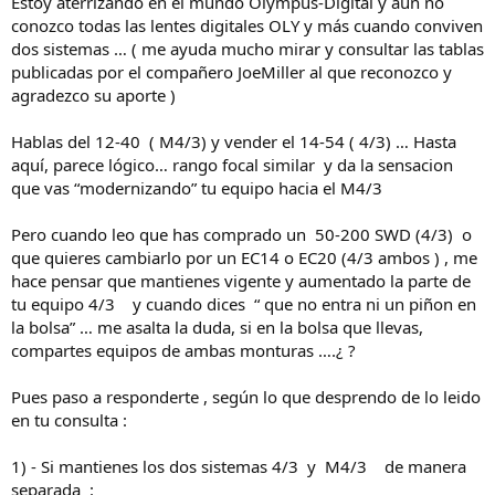
Estoy aterrizando en el mundo Olympus-Digital y aun no
conozco todas las lentes digitales OLY y más cuando conviven
dos sistemas … ( me ayuda mucho mirar y consultar las tablas
publicadas por el compañero JoeMiller al que reconozco y
agradezco su aporte )
Hablas del 12-40 ( M4/3) y vender el 14-54 ( 4/3) … Hasta
aquí, parece lógico… rango focal similar y da la sensacion
que vas “modernizando” tu equipo hacia el M4/3
Pero cuando leo que has comprado un 50-200 SWD (4/3) o
que quieres cambiarlo por un EC14 o EC20 (4/3 ambos ) , me
hace pensar que mantienes vigente y aumentado la parte de
tu equipo 4/3 y cuando dices “ que no entra ni un piñon en
la bolsa” … me asalta la duda, si en la bolsa que llevas,
compartes equipos de ambas monturas ….¿ ?
Pues paso a responderte , según lo que desprendo de lo leido
en tu consulta :
1) - Si mantienes los dos sistemas 4/3 y M4/3 de manera
separada :