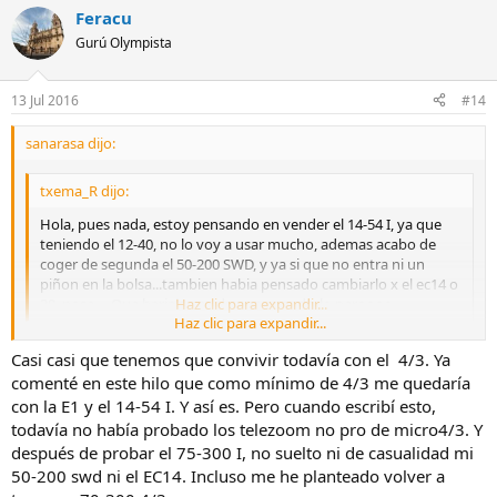
Feracu
Gurú Olympista
13 Jul 2016
#14
sanarasa dijo:
txema_R dijo:
Hola, pues nada, estoy pensando en vender el 14-54 I, ya que
teniendo el 12-40, no lo voy a usar mucho, ademas acabo de
coger de segunda el 50-200 SWD, y ya si que no entra ni un
piñon en la bolsa...tambien habia pensado cambiarlo x el ec14 o
20, nose.... Que hariais, me da pena venderlo peroooo
Haz clic para expandir...
Haz clic para expandir...
Casi casi que tenemos que convivir todavía con el 4/3. Ya
Hola.
Estoy aterrizando en el mundo Olympus-Digital y aun no conozco
comenté en este hilo que como mínimo de 4/3 me quedaría
todas las lentes digitales OLY y más cuando conviven dos sistemas
con la E1 y el 14-54 I. Y así es. Pero cuando escribí esto,
… ( me ayuda mucho mirar y consultar las tablas publicadas por el
todavía no había probado los telezoom no pro de micro4/3. Y
compañero JoeMiller al que reconozco y agradezco su aporte )
después de probar el 75-300 I, no suelto ni de casualidad mi
50-200 swd ni el EC14. Incluso me he planteado volver a
Hablas del 12-40 ( M4/3) y vender el 14-54 ( 4/3) … Hasta aquí,