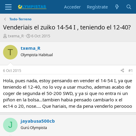
Acceder
Regístrate
Todo-Terreno
Venderiais el zuiko 14-54 I , teniendo el 12-40?
I
F
txema_R
6 Oct 2015
n
e
i
c
txema_R
T
c
h
Olympista Habitual
i
a
a
d
d
e
6 Oct 2015
#1
o
i
r
n
Hola, pues nada, estoy pensando en vender el 14-54 I, ya que
d
i
teniendo el 12-40, no lo voy a usar mucho, ademas acabo de
e
c
coger de segunda el 50-200 SWD, y ya si que no entra ni un
l
i
piñon en la bolsa...tambien habia pensado cambiarlo x el
t
o
ec14 o 20, nose.... Que hariais, me da pena venderlo peroooo
e
m
a
jayabusa500cb
J
Gurú Olympista