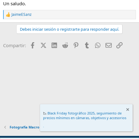
Un saludo.
JaimeESanz
R
e
a
Debes iniciar sesión o registrarte para responder aquí.
c
c
i
Facebook
X (Twitter)
LinkedIn
Reddit
Pinterest
Tumblr
WhatsApp
Email
Enlace
Compartir:
o
n
e
s
:
📉
Black Friday fotográfico 2025, seguimiento de
precios mínimos en cámaras, objetivos y accesorios
.
Fotografía Macro