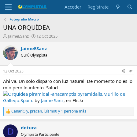
Acceder
Regístrate
Fotografía Macro
UNA ORQUÍDEA
I
F
JaimeESanz
12 Oct 2025
n
e
i
c
JaimeESanz
c
h
Gurú Olympista
i
a
a
d
d
e
12 Oct 2025
#1
o
i
r
n
Ahí va. Un solo disparo con luz natural. De momento no es lo
d
i
mío pero lo intento. Salud.
e
c
Orquídea piramidal -anacamptis pyramidalis.Murillo de
l
i
Gállego.Spain.
by
Jaime Sanz
, en Flickr
t
o
e
CanariOly
,
pracan
,
luismo0
y 1 persona más
m
R
e
a
a
detura
c
D
c
Olympista Participante