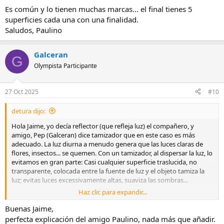
Es común y lo tienen muchas marcas... el final tienes 5
superficies cada una con una finalidad.
Saludos, Paulino
Galceran
G
Olympista Participante
27 Oct 2025
#10
detura dijo:
Hola Jaime, yo decía reflector (que refleja luz) el compañero, y
amigo, Pep (Galceran) dice tamizador que en este caso es más
adecuado. La luz diurna a menudo genera que las luces claras de
flores, insectos... se quemen. Con un tamizador, al dispersar la luz, lo
evitamos en gran parte: Casi cualquier superficie traslucida, no
transparente, colocada entre la fuente de luz y el objeto tamiza la
luz; evitas luces excessivamente altas, suaviza las sombras...
Haz clic para expandir...
Siemepre lo más fácil es acudir a amazón... pero ya sabeemos que
hay otras alternativas; vaya como ejemplo
Buenas Jaime,
Amazon.es
perfecta explicación del amigo Paulino, nada más que añadir.