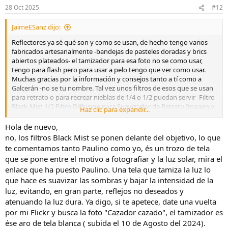
28 Oct 2025
#12
JaimeESanz dijo:
Reflectores ya sé qué son y como se usan, de hecho tengo varios
fabricados artesanalmente -bandejas de pasteles doradas y brics
abiertos plateados- el tamizador para esa foto no se como usar,
tengo para flash pero para usar a pelo tengo que ver como usar.
Muchas gracias por la información y consejos tanto a tí como a
Galcerán -no se tu nombre. Tal vez unos filtros de esos que se usan
para retrato o para recrear nieblas de 1/4 o 1/2 puedan servir -Filtro
Black-Mist 1/2 Filtro Diffusion para Suavizador de Retrato Imagen y
Haz clic para expandir...
Vídeo? Saludos a los dos y buena semana.
Hola de nuevo,
no, los filtros Black Mist se ponen delante del objetivo, lo que
te comentamos tanto Paulino como yo, és un trozo de tela
que se pone entre el motivo a fotografiar y la luz solar, mira el
enlace que ha puesto Paulino. Una tela que tamiza la luz lo
que hace es suavizar las sombras y bajar la intensidad de la
luz, evitando, en gran parte, reflejos no deseados y
atenuando la luz dura. Ya digo, si te apetece, date una vuelta
por mi Flickr y busca la foto "Cazador cazado", el tamizador es
ése aro de tela blanca ( subida el 10 de Agosto del 2024).