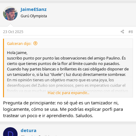
encuadre con tomas como la tuya.
JaimeESanz
Un saludo
Gurú Olympista
23 Oct 2025
#8
Galceran dijo:
Hola Jaime,
suscribo punto por punto las observaciones del amigo Paulino. És
cierto que tienes puntos de la flor al límite cuando no pasados.
Cuando hay partes blancas o brillantes és casi obligado disponer de
un tamizador o, si la luz "duele" ( luz dura) directamente sombrear.
En mi opinión tienes un objetivo macro que es una joya, los
desenfoques del Zuiko son preciosos, pero es imperativo cuidar el
fondo ya que muchas veces comparte protagonismo con el motivo
Haz clic para expandir...
principal. Aquí veo que el fondo lo tenías muy cerca, aplanar un
poco las hierbas és una buena solución. También puedes buscar
Pregunta de principiante: no sé qué es un tamizador ni,
otro punto de vista, en macro unos pocos cms pueden cambiar la
logicamente, cómo se usa. Me podrías explicar porfi para
foto. Intentaría, también, que se viera un pelín más de tallo para
trastear un poco e ir aprendiendo. Saludos.
que el corte no sea tan brusco.
Espero haberte ayudado. Cualquier duda, por aquí estaremos.
Un abrazo.
detura
D