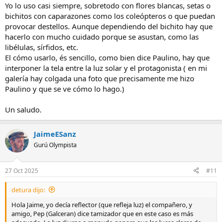
Yo lo uso casi siempre, sobretodo con flores blancas, setas o
Es común y lo tienen muchas marcas... el final tienes 5 superficies
bichitos con caparazones como los coleópteros o que puedan
cada una con una finalidad.
provocar destellos. Aunque dependiendo del bichito hay que
Saludos, Paulino
hacerlo con mucho cuidado porque se asustan, como las
libélulas, sírfidos, etc.
El cómo usarlo, és sencillo, como bien dice Paulino, hay que
interponer la tela entre la luz solar y el protagonista ( en mi
galería hay colgada una foto que precisamente me hizo
Paulino y que se ve cómo lo hago.)
Un saludo.
JaimeESanz
Gurú Olympista
27 Oct 2025
#11
detura dijo:
Hola Jaime, yo decía reflector (que refleja luz) el compañero, y
amigo, Pep (Galceran) dice tamizador que en este caso es más