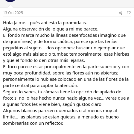
i
o
n
13 Oct 2025
#2
e
s
Hola Jaime... pués ahí esta la piramidalis.
:
Alguna observación de lo que a mi me parece.
El fondo marca mucho la líneas desenfocadas (imagino que
de gramíneas) y de forma caótica; parece que las tenías
pegaditas al sujeto... dos opciones: buscar un ejemplar que
esté algo más aislado o tumbar, temporalmente, esas hierbas
y que el fondo lo den otras más lejanas.
El foco parece estar principalmente en la parte superior y con
muy poca profundidad, sobre las flores aún no abiertas;
personalmente lo hubiese colocado en una de las flores de la
parte central para captar la atención.
Seguro lo sabes, tu cámara tiene la opcicón de apilado de
foco; si no lo has hecho nunca hazlo alguna vez... veras que a
algunas fotos les viene bien, según gustos claro.
Algunos blancos parecen quemados o al menos muy al
límite... las plantas se estan quietas, a menudo es bueno
sombrearlas con un reflector.