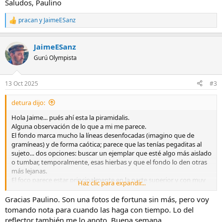
Saludos, Paulino
pracan
y
JaimeESanz
R
e
a
JaimeESanz
c
c
Gurú Olympista
i
o
n
13 Oct 2025
#3
e
s
detura dijo:
:
Hola Jaime... pués ahí esta la piramidalis.
Alguna observación de lo que a mi me parece.
El fondo marca mucho la líneas desenfocadas (imagino que de
gramíneas) y de forma caótica; parece que las tenías pegaditas al
sujeto... dos opciones: buscar un ejemplar que esté algo más aislado
o tumbar, temporalmente, esas hierbas y que el fondo lo den otras
más lejanas.
El foco parece estar principalmente en la parte superior y con muy
Haz clic para expandir...
poca profundidad, sobre las flores aún no abiertas; personalmente
lo hubiese colocado en una de las flores de la parte central para
Gracias Paulino. Son una fotos de fortuna sin más, pero voy
captar la atención.
tomando nota para cuando las haga con tiempo. Lo del
Seguro lo sabes, tu cámara tiene la opcicón de apilado de foco; si no
reflector también me lo anoto. Buena semana.