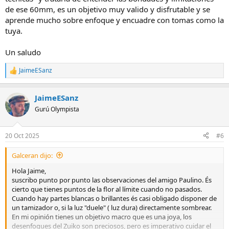
de ese 60mm, es un objetivo muy valido y disfrutable y se
aprende mucho sobre enfoque y encuadre con tomas como la
tuya.
Un saludo
JaimeESanz
R
e
a
JaimeESanz
c
c
Gurú Olympista
i
o
n
20 Oct 2025
#6
e
s
Galceran dijo:
:
Hola Jaime,
suscribo punto por punto las observaciones del amigo Paulino. És
cierto que tienes puntos de la flor al límite cuando no pasados.
Cuando hay partes blancas o brillantes és casi obligado disponer de
un tamizador o, si la luz "duele" ( luz dura) directamente sombrear.
En mi opinión tienes un objetivo macro que es una joya, los
desenfoques del Zuiko son preciosos, pero es imperativo cuidar el