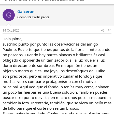
lo has hecho nunca hazlo alguna vez... veras que a algunas fotos les
viene bien, según gustos claro.
Algunos blancos parecen quemados o al menos muy al límite... las
Galceran
G
plantas se estan quietas, a menudo es bueno sombrearlas con un
Olympista Participante
reflector.
Saludos, Paulino
14 Oct 2025
#4
Hola Jaime,
suscribo punto por punto las observaciones del amigo
Paulino. És cierto que tienes puntos de la flor al límite cuando
no pasados. Cuando hay partes blancas o brillantes és casi
obligado disponer de un tamizador o, si la luz "duele" ( luz
dura) directamente sombrear. En mi opinión tienes un
objetivo macro que es una joya, los desenfoques del Zuiko
son preciosos, pero es imperativo cuidar el fondo ya que
muchas veces comparte protagonismo con el motivo
principal. Aquí veo que el fondo lo tenías muy cerca, aplanar
un poco las hierbas és una buena solución. También puedes
buscar otro punto de vista, en macro unos pocos cms pueden
cambiar la foto. Intentaría, también, que se viera un pelín más
de tallo para que el corte no sea tan brusco.
Espero haberte ayudado. Cualquier duda, por aquí estaremos.