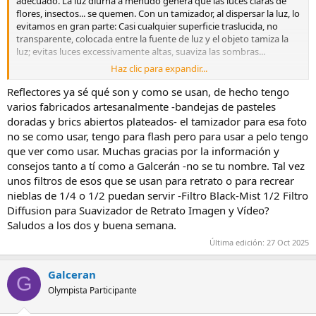
adecuado. La luz diurna a menudo genera que las luces claras de
flores, insectos... se quemen. Con un tamizador, al dispersar la luz, lo
evitamos en gran parte: Casi cualquier superficie traslucida, no
transparente, colocada entre la fuente de luz y el objeto tamiza la
luz; evitas luces excessivamente altas, suaviza las sombras...
Haz clic para expandir...
Siemepre lo más fácil es acudir a amazón... pero ya sabeemos que
hay otras alternativas; vaya como ejemplo
Reflectores ya sé qué son y como se usan, de hecho tengo
Amazon.es
varios fabricados artesanalmente -bandejas de pasteles
doradas y brics abiertos plateados- el tamizador para esa foto
Es común y lo tienen muchas marcas... el final tienes 5 superficies
no se como usar, tengo para flash pero para usar a pelo tengo
cada una con una finalidad.
que ver como usar. Muchas gracias por la información y
Saludos, Paulino
consejos tanto a tí como a Galcerán -no se tu nombre. Tal vez
unos filtros de esos que se usan para retrato o para recrear
nieblas de 1/4 o 1/2 puedan servir -Filtro Black-Mist 1/2 Filtro
Diffusion para Suavizador de Retrato Imagen y Vídeo?
Saludos a los dos y buena semana.
Última edición:
27 Oct 2025
Galceran
G
Olympista Participante