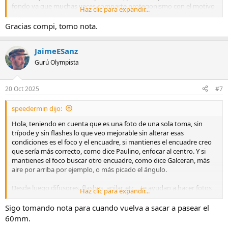
fondo ya que muchas veces comparte protagonismo con el motivo
Haz clic para expandir...
principal. Aquí veo que el fondo lo tenías muy cerca, aplanar un
poco las hierbas és una buena solución. También puedes buscar
Gracias compi, tomo nota.
otro punto de vista, en macro unos pocos cms pueden cambiar la
foto. Intentaría, también, que se viera un pelín más de tallo para
JaimeESanz
que el corte no sea tan brusco.
Espero haberte ayudado. Cualquier duda, por aquí estaremos.
Gurú Olympista
Un abrazo.
20 Oct 2025
#7
speedermin dijo:
Hola, teniendo en cuenta que es una foto de una sola toma, sin
trípode y sin flashes lo que veo mejorable sin alterar esas
condiciones es el foco y el encuadre, si mantienes el encuadre creo
que sería más correcto, como dice Paulino, enfocar al centro. Y si
mantienes el foco buscar otro encuadre, como dice Galceran, más
aire por arriba por ejemplo, o más picado el ángulo.
Desde luego difusores, flashes, apilar, etc... te ayudan a hacer fotos
Haz clic para expandir...
perfectas pero ya no seria macro de fortuna, si como dices piensas
que no es lo tuyo yo seguiría sin "ayudas técnicas" y trataría de
Sigo tomando nota para cuando vuelva a sacar a pasear el
entender las bondades y limitaciones de ese 60mm, es un objetivo
60mm.
muy valido y disfrutable y se aprende mucho sobre enfoque y