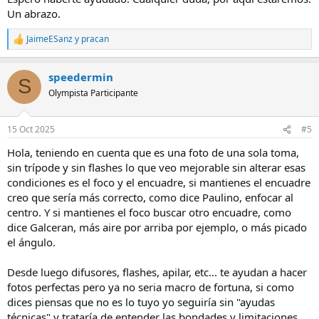
Un abrazo.
JaimeESanz
y
pracan
R
e
a
speedermin
c
S
c
Olympista Participante
i
o
n
15 Oct 2025
#5
e
s
Hola, teniendo en cuenta que es una foto de una sola toma,
:
sin trípode y sin flashes lo que veo mejorable sin alterar esas
condiciones es el foco y el encuadre, si mantienes el encuadre
creo que sería más correcto, como dice Paulino, enfocar al
centro. Y si mantienes el foco buscar otro encuadre, como
dice Galceran, más aire por arriba por ejemplo, o más picado
el ángulo.
Desde luego difusores, flashes, apilar, etc... te ayudan a hacer
fotos perfectas pero ya no seria macro de fortuna, si como
dices piensas que no es lo tuyo yo seguiría sin "ayudas
técnicas" y trataría de entender las bondades y limitaciones