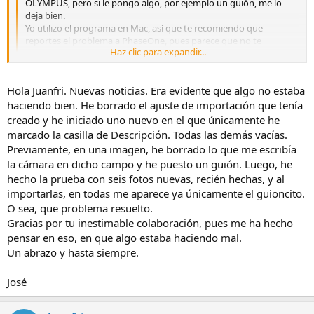
OLYMPUS, pero si le pongo algo, por ejemplo un guión, me lo
deja bien.
Yo utilizo el programa en Mac, así que te recomiendo que
reportes el problema a PhaseOne, pues parece que no te
Haz clic para expandir...
funciona de forma correcta.
Haz clic para expandir...
Antes de reportar el problema a Phase One, quiero estar seguro de
que yo estoy haciendo las cosas bien hechas. Como estoy en
Hola Juanfri. Nuevas noticias. Era evidente que algo no estaba
periodo de prueba y experimentando por primera vez con esta
haciendo bien. He borrado el ajuste de importación que tenía
aplicación, no me extrañaría que esté cometiendo algún error al
creado y he iniciado uno nuevo en el que únicamente he
configurar la importación. ¿Sería mucho pedirte que me
marcado la casilla de Descripción. Todas las demás vacías.
describieses un poco los pasos que sigues y enviarme algún
Previamente, en una imagen, he borrado lo que me escribía
pantallazo del proceso de configuración de los metadatos?
la cámara en dicho campo y he puesto un guión. Luego, he
Te lo agradecería enormemente.
hecho la prueba con seis fotos nuevas, recién hechas, y al
Un saludo.
importarlas, en todas me aparece ya únicamente el guioncito.
O sea, que problema resuelto.
José
Gracias por tu inestimable colaboración, pues me ha hecho
pensar en eso, en que algo estaba haciendo mal.
Un abrazo y hasta siempre.
José