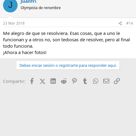
Juanfri
J
Olympista de renombre
23 Mar 2018
#14
Me alegro de que se resolviera. Esas cosas, que a uno le
funcionan y a otros no, son tediosas de resolver, pero al final
todo funciona.
¡Ahora a hacer fotos!
Debes iniciar sesión o registrarte para responder aquí.
Facebook
X (Twitter)
LinkedIn
Reddit
Pinterest
Tumblr
WhatsApp
Email
Enlace
Compartir: