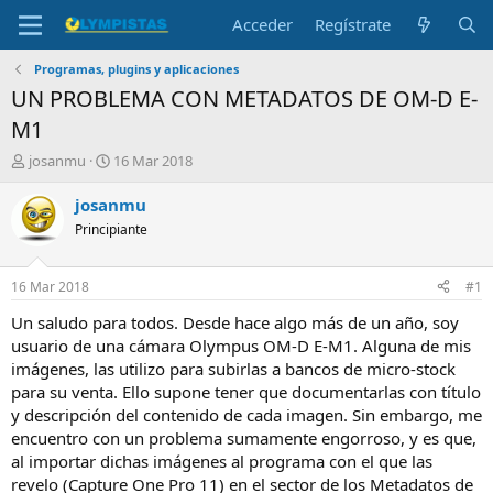
Acceder
Regístrate
Programas, plugins y aplicaciones
UN PROBLEMA CON METADATOS DE OM-D E-
M1
I
F
josanmu
16 Mar 2018
n
e
i
c
josanmu
c
h
Principiante
i
a
a
d
d
e
16 Mar 2018
#1
o
i
r
n
Un saludo para todos. Desde hace algo más de un año, soy
d
i
usuario de una cámara Olympus OM-D E-M1. Alguna de mis
e
c
imágenes, las utilizo para subirlas a bancos de micro-stock
l
i
para su venta. Ello supone tener que documentarlas con título
t
o
y descripción del contenido de cada imagen. Sin embargo, me
e
encuentro con un problema sumamente engorroso, y es que,
m
a
al importar dichas imágenes al programa con el que las
revelo (Capture One Pro 11) en el sector de los Metadatos de