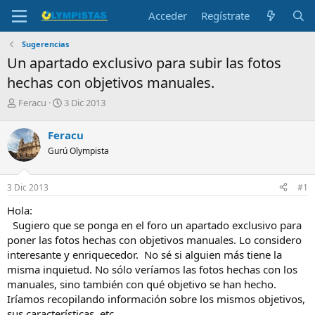
Acceder
Regístrate
Sugerencias
Un apartado exclusivo para subir las fotos
hechas con objetivos manuales.
I
F
Feracu
3 Dic 2013
n
e
i
c
Feracu
c
h
Gurú Olympista
i
a
a
d
d
e
3 Dic 2013
#1
o
i
r
n
Hola:
d
i
Sugiero que se ponga en el foro un apartado exclusivo para
e
c
poner las fotos hechas con objetivos manuales. Lo considero
l
i
interesante y enriquecedor. No sé si alguien más tiene la
t
o
e
misma inquietud. No sólo veríamos las fotos hechas con los
m
manuales, sino también con qué objetivo se han hecho.
a
Iríamos recopilando información sobre los mismos objetivos,
sus características, etc.