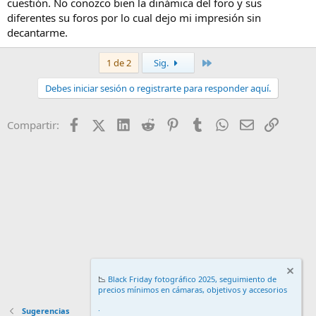
cuestión. No conozco bien la dinámica del foro y sus
diferentes su foros por lo cual dejo mi impresión sin
decantarme.
Último
1 de 2
Sig.
Debes iniciar sesión o registrarte para responder aquí.
Facebook
X (Twitter)
LinkedIn
Reddit
Pinterest
Tumblr
WhatsApp
Email
Enlace
Compartir:
📉
Black Friday fotográfico 2025, seguimiento de
precios mínimos en cámaras, objetivos y accesorios
.
Sugerencias