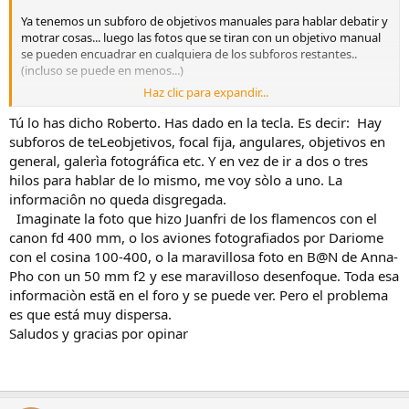
Ya tenemos un subforo de objetivos manuales para hablar debatir y
motrar cosas... luego las fotos que se tiran con un objetivo manual
se pueden encuadrar en cualquiera de los subforos restantes..
(incluso se puede en menos...)
Haz clic para expandir...
SAludos
Tú lo has dicho Roberto. Has dado en la tecla. Es decir: Hay
subforos de teLeobjetivos, focal fija, angulares, objetivos en
general, galerìa fotográfica etc. Y en vez de ir a dos o tres
hilos para hablar de lo mismo, me voy sòlo a uno. La
informaciôn no queda disgregada.
Imaginate la foto que hizo Juanfri de los flamencos con el
canon fd 400 mm, o los aviones fotografiados por Dariome
con el cosina 100-400, o la maravillosa foto en B@N de Anna-
Pho con un 50 mm f2 y ese maravilloso desenfoque. Toda esa
informaciòn estã en el foro y se puede ver. Pero el problema
es que está muy dispersa.
Saludos y gracias por opinar