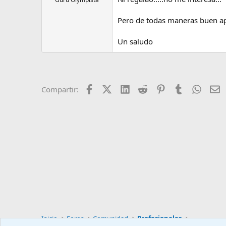
Pero de todas maneras buen apo
Un saludo
Facebook
X (Twitter)
LinkedIn
Reddit
Pinterest
Tumblr
Whats
E
Compartir:
Inicio
Foros
Comunidad
Profesionales