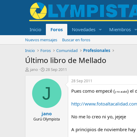
Inicio
Foros
Novedades
Miembros
Nuevos mensajes
Buscar en foros
Inicio
Foros
Comunidad
Profesionales
Último libro de Mellado
I
F
jano
28 Sep 2011
n
e
i
c
28 Sep 2011
c
h
J
Pues como empecé (
) el
i
a
y no acabé
a
d
d
e
http://www.fotoaltacalidad.co
o
i
jano
r
n
No me lo creo ni yo, jejeje
d
i
Gurú Olympista
e
c
A principios de noviembre hay 
l
i
t
o