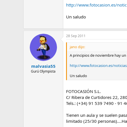
e
http://www.fotocasion.es/notic
m
a
Un saludo
28 Sep 2011
jano dijo:
A principios de noviembre hay un 
http://www.fotocasion.es/noticias
malvasia55
Gurú Olympista
Un saludo
FOTOCASIÓN S.L.
C/ Ribera de Curtidores 22, 2
Tels.: (+34) 91 539 7490 - 91 
Tienen un aula y se suelen pasa
limitado (25/30 personas)....Ha