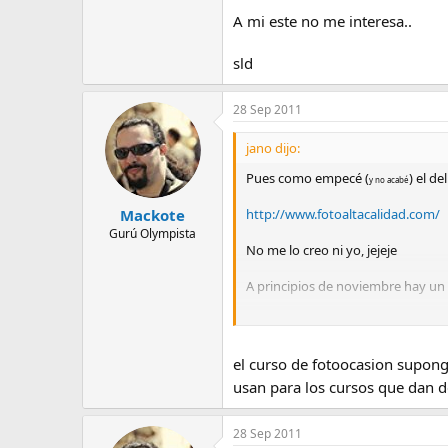
A mi este no me interesa..
sld
28 Sep 2011
jano dijo:
Pues como empecé (
) el d
y no acabé
http://www.fotoaltacalidad.com/
Mackote
Gurú Olympista
No me lo creo ni yo, jejeje
A principios de noviembre hay un 
http://www.fotocasion.es/noticias
Un saludo
el curso de fotoocasion supongo 
usan para los cursos que dan 
28 Sep 2011