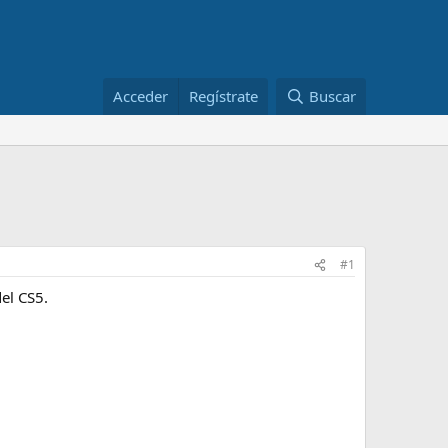
Acceder
Regístrate
Buscar
#1
del CS5.