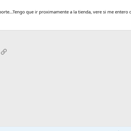
rte...Tengo que ir proximamente a la tienda, vere si me entero d
App
mail
Enlace