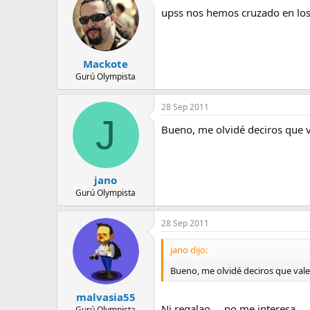
upss nos hemos cruzado en los
Mackote
Gurú Olympista
28 Sep 2011
J
Bueno, me olvidé deciros que v
jano
Gurú Olympista
28 Sep 2011
jano dijo:
Bueno, me olvidé deciros que vale 
malvasia55
Ni regalao.....no me interesa...
Gurú Olympista