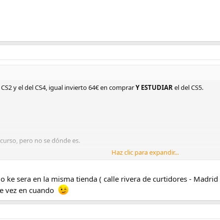
el CS2 y el del CS4, igual invierto 64€ en comprar
Y ESTUDIAR
el del CS5.
curso, pero no se dónde es.
Haz clic para expandir...
/9/
ke sera en la misma tienda ( calle rivera de curtidores - Madrid )
de vez en cuando