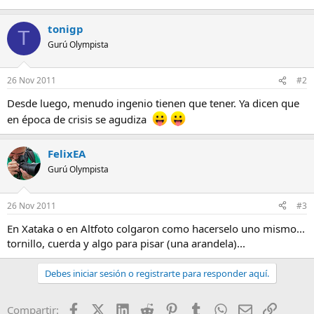
tonigp
T
Gurú Olympista
26 Nov 2011
#2
Desde luego, menudo ingenio tienen que tener. Ya dicen que
en época de crisis se agudiza
FelixEA
Gurú Olympista
26 Nov 2011
#3
En Xataka o en Altfoto colgaron como hacerselo uno mismo...
tornillo, cuerda y algo para pisar (una arandela)...
Debes iniciar sesión o registrarte para responder aquí.
Facebook
X (Twitter)
LinkedIn
Reddit
Pinterest
Tumblr
WhatsApp
Email
Enlace
Compartir: