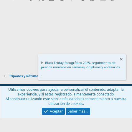
📉
Black Friday fotográfico 2025, seguimiento de
precios mínimos en cámaras, objetivos y accesorios
.
Trípodes y Rótulas
Español (ES)
Utilizamos cookies para ayudar a personalizar el contenido, adaptar la
experiencia, y si estás registrado, a mantenerte conectado.
Contáctanos
Términos y reglas
Política de privacidad
Ayuda
Al continuar utilizando este sitio, estás dando tu consentimiento a nuestra
Inicio
R
utilización de cookies.
S
S
Aceptar
Saber más…
®
Community platform by XenForo
© 2010-2024 XenForo Ltd.