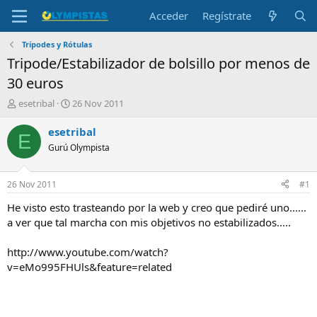
Acceder
Regístrate
Trípodes y Rótulas
Tripode/Estabilizador de bolsillo por menos de
30 euros
I
F
esetribal
26 Nov 2011
n
e
i
c
esetribal
E
c
h
Gurú Olympista
i
a
a
d
d
e
26 Nov 2011
#1
o
i
r
n
He visto esto trasteando por la web y creo que pediré uno......
d
i
a ver que tal marcha con mis objetivos no estabilizados.....
e
c
l
i
http://www.youtube.com/watch?
t
o
v=eMo995FHUls&feature=related
e
m
a