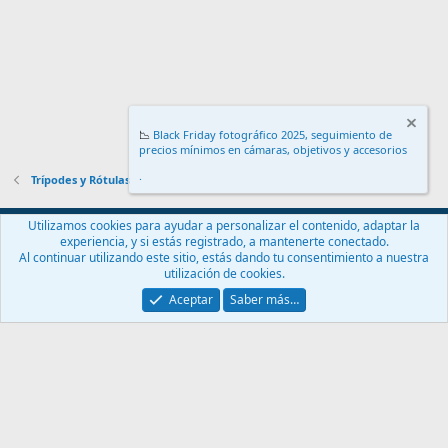
📉
Black Friday fotográfico 2025, seguimiento de
precios mínimos en cámaras, objetivos y accesorios
.
Trípodes y Rótulas
Español (ES)
Utilizamos cookies para ayudar a personalizar el contenido, adaptar la
experiencia, y si estás registrado, a mantenerte conectado.
Contáctanos
Términos y reglas
Política de privacidad
Ayuda
Al continuar utilizando este sitio, estás dando tu consentimiento a nuestra
Inicio
R
utilización de cookies.
S
S
Aceptar
Saber más…
®
Community platform by XenForo
© 2010-2024 XenForo Ltd.