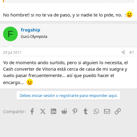
No hombre!! si no te va de paso, y si nadie te lo pide, no. :
frogship
F
Gurú Olympista
29 Jul 2011
#7
Yo de momento ando surtido, pero si alguien lo necesita, el
Cash converter de Vitoria está cerca de casa de mi suegra y
suelo pasar frecuentemente... así que puedo hacer el
encargo...
Debes iniciar sesión o registrarte para responder aquí.
Facebook
X (Twitter)
LinkedIn
Reddit
Pinterest
Tumblr
WhatsApp
Email
Enlace
Compartir: