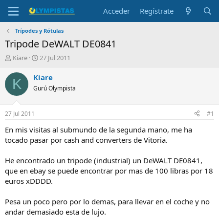
Acceder
Regístrate
Trípodes y Rótulas
Tripode DeWALT DE0841
I
F
Kiare
27 Jul 2011
n
e
i
c
Kiare
K
c
h
Gurú Olympista
i
a
a
d
d
e
27 Jul 2011
#1
o
i
r
n
En mis visitas al submundo de la segunda mano, me ha
d
i
tocado pasar por cash and converters de Vitoria.
e
c
l
i
He encontrado un tripode (industrial) un DeWALT DE0841,
t
o
que en ebay se puede encontrar por mas de 100 libras por 18
e
euros xDDDD.
m
a
Pesa un poco pero por lo demas, para llevar en el coche y no
andar demasiado esta de lujo.