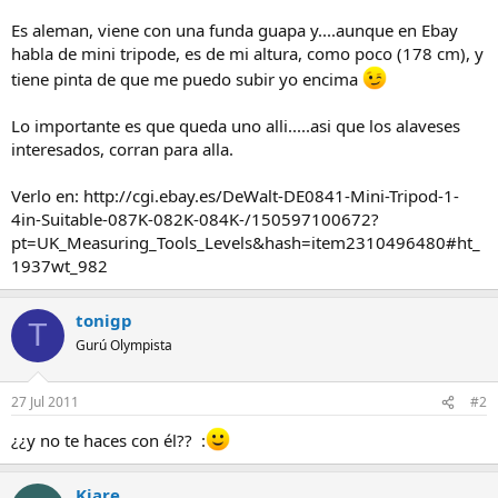
Es aleman, viene con una funda guapa y....aunque en Ebay
habla de mini tripode, es de mi altura, como poco (178 cm), y
tiene pinta de que me puedo subir yo encima
Lo importante es que queda uno alli.....asi que los alaveses
interesados, corran para alla.
Verlo en: http://cgi.ebay.es/DeWalt-DE0841-Mini-Tripod-1-
4in-Suitable-087K-082K-084K-/150597100672?
pt=UK_Measuring_Tools_Levels&hash=item2310496480#ht_
1937wt_982
tonigp
T
Gurú Olympista
27 Jul 2011
#2
¿¿y no te haces con él?? :
Kiare