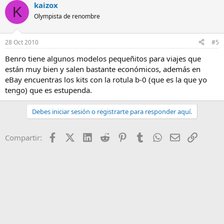
kaizox
K
Olympista de renombre
28 Oct 2010
#5
Benro tiene algunos modelos pequeñitos para viajes que
están muy bien y salen bastante económicos, además en
eBay encuentras los kits con la rotula b-0 (que es la que yo
tengo) que es estupenda.
Debes iniciar sesión o registrarte para responder aquí.
Facebook
X (Twitter)
LinkedIn
Reddit
Pinterest
Tumblr
WhatsApp
Email
Enlace
Compartir: