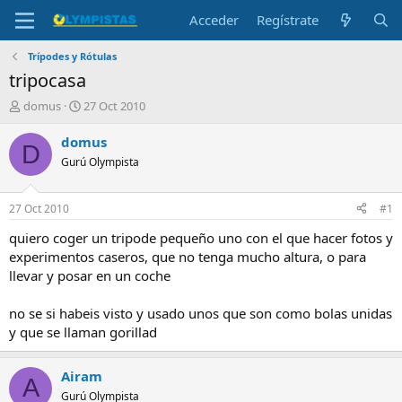
Acceder
Regístrate
Trípodes y Rótulas
tripocasa
I
F
domus
27 Oct 2010
n
e
i
c
domus
D
c
h
Gurú Olympista
i
a
a
d
d
e
27 Oct 2010
#1
o
i
r
n
quiero coger un tripode pequeño uno con el que hacer fotos y
d
i
experimentos caseros, que no tenga mucho altura, o para
e
c
llevar y posar en un coche
l
i
t
o
no se si habeis visto y usado unos que son como bolas unidas
e
y que se llaman gorillad
m
a
Airam
A
Gurú Olympista