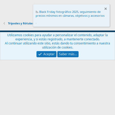
📉
Black Friday fotográfico 2025, seguimiento de
precios mínimos en cámaras, objetivos y accesorios
.
Trípodes y Rótulas
Español (ES)
Utilizamos cookies para ayudar a personalizar el contenido, adaptar la
experiencia, y si estás registrado, a mantenerte conectado.
Contáctanos
Términos y reglas
Política de privacidad
Ayuda
Al continuar utilizando este sitio, estás dando tu consentimiento a nuestra
Inicio
R
utilización de cookies.
S
S
Aceptar
Saber más…
®
Community platform by XenForo
© 2010-2024 XenForo Ltd.