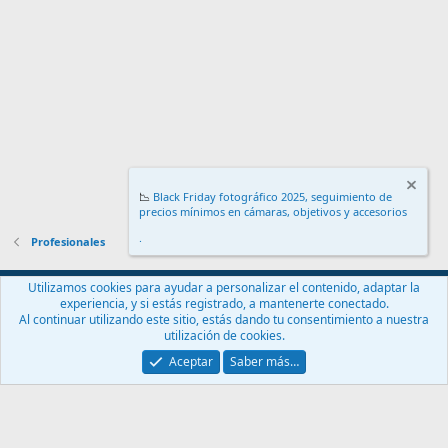
📉
Black Friday fotográfico 2025, seguimiento de
precios mínimos en cámaras, objetivos y accesorios
.
Profesionales
Español (ES)
Utilizamos cookies para ayudar a personalizar el contenido, adaptar la
experiencia, y si estás registrado, a mantenerte conectado.
Contáctanos
Términos y reglas
Política de privacidad
Ayuda
Al continuar utilizando este sitio, estás dando tu consentimiento a nuestra
Inicio
R
utilización de cookies.
S
S
Aceptar
Saber más…
®
Community platform by XenForo
© 2010-2024 XenForo Ltd.