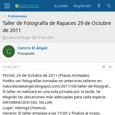
Acceder
Regístrate
Profesionales
Taller de Fotografía de Rapaces 29 de Octubre
de 2011
I
F
Centro El Ángel
15 Oct 2011
n
e
i
c
Centro El Ángel
C
c
h
Principiante
i
a
a
d
d
e
15 Oct 2011
#1
o
i
r
n
FECHA: 29 de Octubre de 2011 (Plazas limitadas)
d
i
Podéis ver fotografías tomadas en anteriores talleres en:
e
c
naturalezaelangel.blogspot.com/2011/08/taller-de-fotograf...
l
i
El taller se realizará en una sola jornada por la tarde. Se
t
o
elegirán las ubicaciones más adecuadas para cada especie.
e
INFORMACIÓN DEL TALLER:
m
a
Lugar: Valonga (Huesca)
Horario: El taller empieza a las 15:00 y finaliza al ocaso.