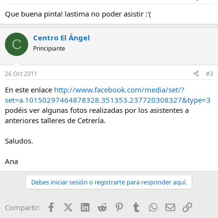
Que buena pinta! lastima no poder asistir :'(
Centro El Ángel
C
Principiante
26 Oct 2011
#3
En este enlace
http://www.facebook.com/media/set/?
set=a.10150297464878328.351353.237720308327&type=3
podéis ver algunas fotos realizadas por los asistentes a
anteriores talleres de Cetrería.
Saludos.
Ana
Debes iniciar sesión o registrarte para responder aquí.
Facebook
X (Twitter)
LinkedIn
Reddit
Pinterest
Tumblr
WhatsApp
Email
Enlace
Compartir: