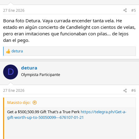
27 Ene 2026
#5
Bona foto Detura. Vaya currada encender tanta vela. He
estado en algún concierto de Candlelight con cientos de velas,
pero eran imitaciones que funcionaban con pilas... de lejos
dan el pego.
detura
R
e
a
detura
c
D
c
Olympista Participante
i
o
n
27 Ene 2026
#6
e
s
Masisto dijo:
:
Get a $500,500.99 Gift That’s a True Perk
https://telegra.ph/Get-a-
gift-worth-up-to-50050099---676107-01-21