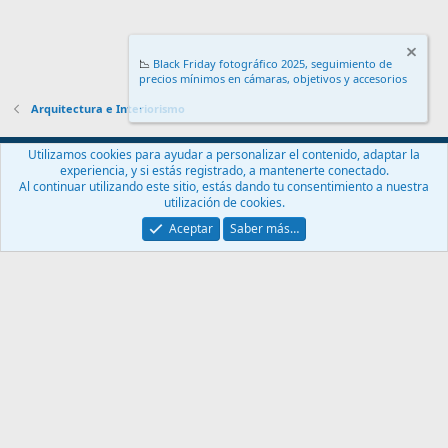
📉
Black Friday fotográfico 2025, seguimiento de
precios mínimos en cámaras, objetivos y accesorios
.
Arquitectura e Interiorismo
Español (ES)
Utilizamos cookies para ayudar a personalizar el contenido, adaptar la
experiencia, y si estás registrado, a mantenerte conectado.
Contáctanos
Términos y reglas
Política de privacidad
Ayuda
Al continuar utilizando este sitio, estás dando tu consentimiento a nuestra
Inicio
R
utilización de cookies.
S
S
Aceptar
Saber más…
®
Community platform by XenForo
© 2010-2024 XenForo Ltd.