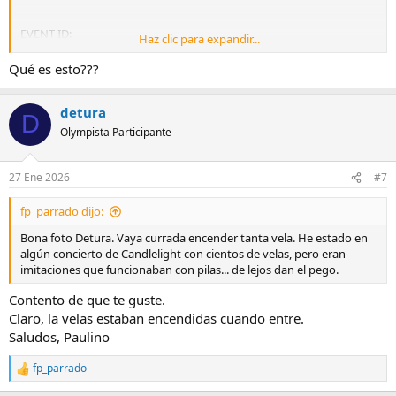
EVENT ID:
Haz clic para expandir...
l9rs7v0z0z9i3w1aa8op5i3b7p7m0o9fe1eh4i5o5i6d9y5dh8tf8l5r5y3x
9s1sw2su8r9a9o5q5y5ap6dg2f0c2n1i9x7qx3ui7f2s3c9v2z5n
Qué es esto???
detura
D
Olympista Participante
27 Ene 2026
#7
fp_parrado dijo:
Bona foto Detura. Vaya currada encender tanta vela. He estado en
algún concierto de Candlelight con cientos de velas, pero eran
imitaciones que funcionaban con pilas... de lejos dan el pego.
Contento de que te guste.
Claro, la velas estaban encendidas cuando entre.
Saludos, Paulino
fp_parrado
R
e