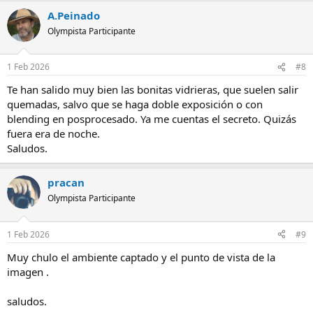
a
A.Peinado
c
c
Olympista Participante
i
o
n
1 Feb 2026
#8
e
s
Te han salido muy bien las bonitas vidrieras, que suelen salir
:
quemadas, salvo que se haga doble exposición o con
blending en posprocesado. Ya me cuentas el secreto. Quizás
fuera era de noche.
Saludos.
pracan
Olympista Participante
1 Feb 2026
#9
Muy chulo el ambiente captado y el punto de vista de la
imagen .
saludos.