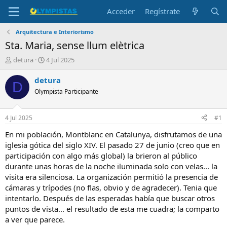
Acceder
Regístrate
Arquitectura e Interiorismo
Sta. Maria, sense llum elètrica
I
F
detura
4 Jul 2025
n
e
i
c
detura
D
c
h
Olympista Participante
i
a
a
d
d
e
4 Jul 2025
#1
o
i
r
n
En mi población, Montblanc en Catalunya, disfrutamos de una
d
i
iglesia gótica del siglo XIV. El pasado 27 de junio (creo que en
e
c
participación con algo más global) la brieron al público
l
i
durante unas horas de la noche iluminada solo con velas... la
t
o
visita era silenciosa. La organización permitió la presencia de
e
cámaras y trípodes (no flas, obvio y de agradecer). Tenia que
m
a
intentarlo. Después de las esperadas había que buscar otros
puntos de vista... el resultado de esta me cuadra; la comparto
a ver que parece.