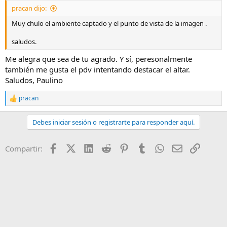
pracan dijo:
Muy chulo el ambiente captado y el punto de vista de la imagen .
saludos.
Me alegra que sea de tu agrado. Y sí, peresonalmente
también me gusta el pdv intentando destacar el altar.
Saludos, Paulino
pracan
R
e
a
Debes iniciar sesión o registrarte para responder aquí.
c
c
i
Facebook
X (Twitter)
LinkedIn
Reddit
Pinterest
Tumblr
WhatsApp
Email
Enlace
Compartir:
o
n
e
s
: