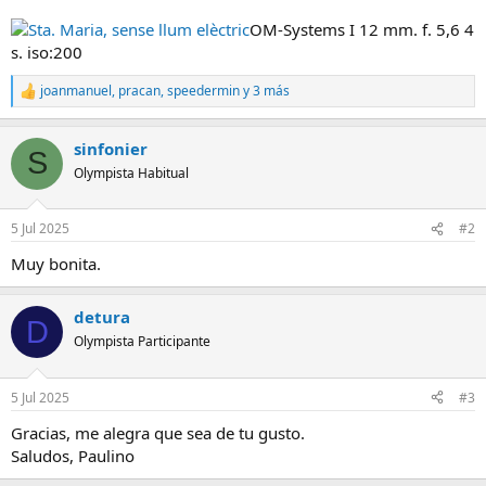
OM-Systems I 12 mm. f. 5,6 4
s. iso:200
joanmanuel
,
pracan
,
speedermin
y 3 más
R
e
a
sinfonier
c
S
c
Olympista Habitual
i
o
n
5 Jul 2025
#2
e
s
Muy bonita.
:
detura
D
Olympista Participante
5 Jul 2025
#3
Gracias, me alegra que sea de tu gusto.
Saludos, Paulino