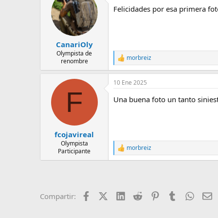
c
e
Felicidades por esa primera fo
i
m
o
a
n
e
s
CanariOly
:
Olympista de
morbreiz
R
renombre
e
a
10 Ene 2025
c
F
c
Una buena foto un tanto siniest
i
o
n
e
s
fcojavireal
:
Olympista
morbreiz
R
Participante
e
a
c
c
i
Facebook
X (Twitter)
LinkedIn
Reddit
Pinterest
Tumblr
Whats
E
Compartir:
o
n
e