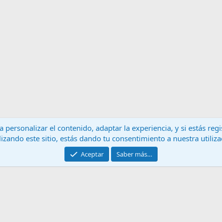
 personalizar el contenido, adaptar la experiencia, y si estás re
lizando este sitio, estás dando tu consentimiento a nuestra utiliz
Contáctanos
T
Aceptar
Saber más…
®
Community platform by XenForo
© 2010-2024 XenForo Ltd.