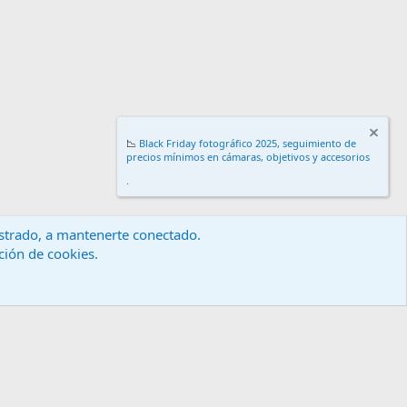
📉
Black Friday fotográfico 2025, seguimiento de
precios mínimos en cámaras, objetivos y accesorios
.
gistrado, a mantenerte conectado.
ación de cookies.
érminos y reglas
Política de privacidad
Ayuda
Inicio
R
S
S