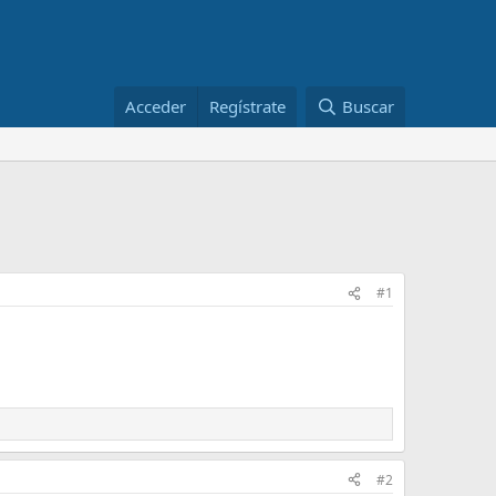
Acceder
Regístrate
Buscar
#1
#2