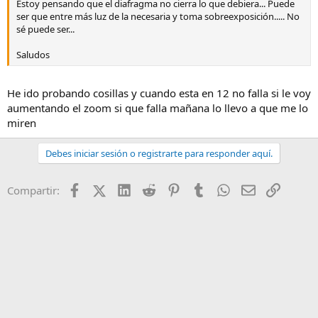
Estoy pensando que el diafragma no cierra lo que debiera... Puede
ser que entre más luz de la necesaria y toma sobreexposición..... No
sé puede ser...
Saludos
He ido probando cosillas y cuando esta en 12 no falla si le voy
aumentando el zoom si que falla mañana lo llevo a que me lo
miren
Debes iniciar sesión o registrarte para responder aquí.
Facebook
X (Twitter)
LinkedIn
Reddit
Pinterest
Tumblr
WhatsApp
Email
Enlace
Compartir: