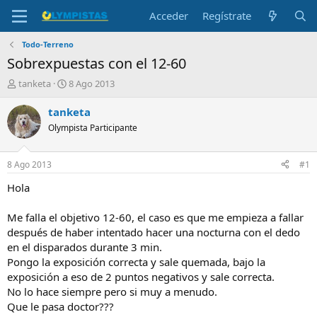
Acceder
Regístrate
Todo-Terreno
Sobrexpuestas con el 12-60
I
F
tanketa
8 Ago 2013
n
e
i
c
tanketa
c
h
Olympista Participante
i
a
a
d
d
e
8 Ago 2013
#1
o
i
r
n
Hola
d
i
e
c
Me falla el objetivo 12-60, el caso es que me empieza a fallar
l
i
después de haber intentado hacer una nocturna con el dedo
t
o
en el disparados durante 3 min.
e
Pongo la exposición correcta y sale quemada, bajo la
m
a
exposición a eso de 2 puntos negativos y sale correcta.
No lo hace siempre pero si muy a menudo.
Que le pasa doctor???