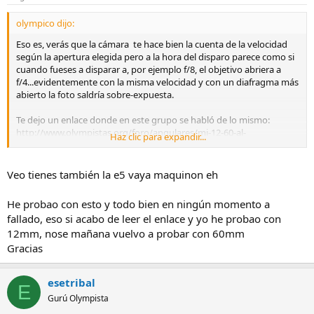
olympico dijo:
Eso es, verás que la cámara te hace bien la cuenta de la velocidad
según la apertura elegida pero a la hora del disparo parece como si
cuando fueses a disparar a, por ejemplo f/8, el objetivo abriera a
f/4...evidentemente con la misma velocidad y con un diafragma más
abierto la foto saldría sobre-expuesta.
Te dejo un enlace donde en este grupo se habló de lo mismo:
http://www.olympistas.org/foro/angulares/mi-12-60-al-
Haz clic para expandir...
sat/msg142444/#msg142444
Espero que no sea lo mismo
Veo tienes también la e5 vaya maquinon eh
Suerte.
He probao con esto y todo bien en ningún momento a
fallado, eso si acabo de leer el enlace y yo he probao con
12mm, nose mañana vuelvo a probar con 60mm
Gracias
esetribal
E
Gurú Olympista