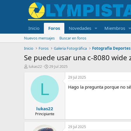
Inicio
Foros
Novedades
Miembros
Nuevos mensajes
Buscar en foros
Inicio
Foros
Galeria Fotográfica
Fotografia Deportes
Se puede usar una c-8080 wide
I
F
lukas22
29 Jul 2025
n
e
i
c
29 Jul 2025
c
h
L
Hago la pregunta porque no sé
i
a
a
d
d
e
o
i
lukas22
r
n
d
i
Principiante
e
c
l
i
29 Jul 2025
t
o