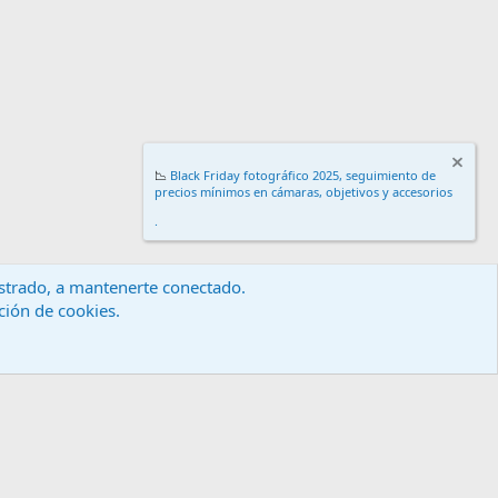
📉
Black Friday fotográfico 2025, seguimiento de
precios mínimos en cámaras, objetivos y accesorios
.
gistrado, a mantenerte conectado.
ación de cookies.
érminos y reglas
Política de privacidad
Ayuda
Inicio
R
S
S