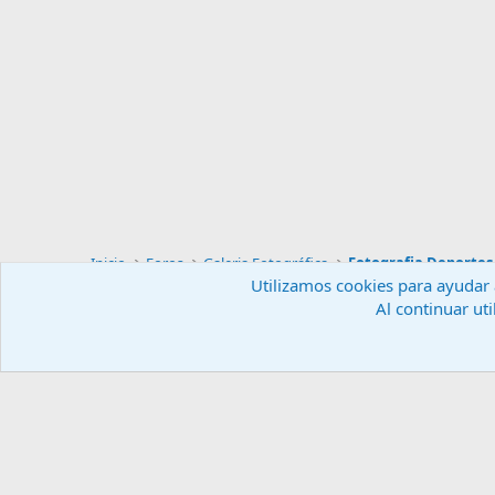
Inicio
Foros
Galeria Fotográfica
Fotografia Deportes
Utilizamos cookies para ayudar a
Al continuar uti
Español (ES)