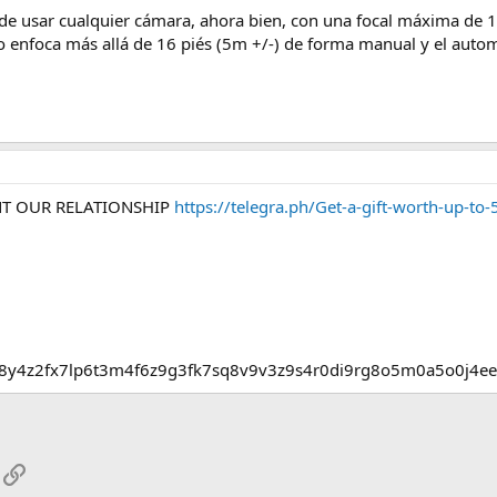
e usar cualquier cámara, ahora bien, con una focal máxima de
o enfoca más allá de 16 piés (5m +/-) de forma manual y el auto
NT OUR RELATIONSHIP
https://telegra.ph/Get-a-gift-worth-up-t
r8y4z2fx7lp6t3m4f6z9g3fk7sq8v9v3z9s4r0di9rg8o5m0a5o0j4
App
mail
Enlace