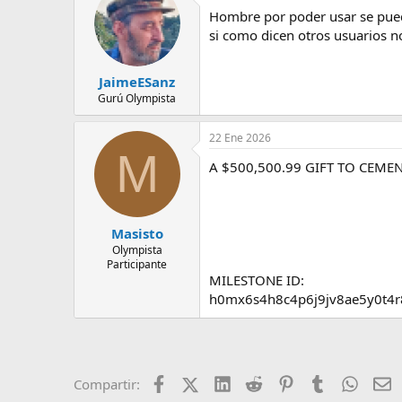
e
Hombre por poder usar se pued
m
si como dicen otros usuarios n
a
JaimeESanz
Gurú Olympista
22 Ene 2026
M
A $500,500.99 GIFT TO CEME
Masisto
Olympista
Participante
MILESTONE ID:
h0mx6s4h8c4p6j9jv8ae5y0t4
Facebook
X (Twitter)
LinkedIn
Reddit
Pinterest
Tumblr
Whats
E
Compartir: