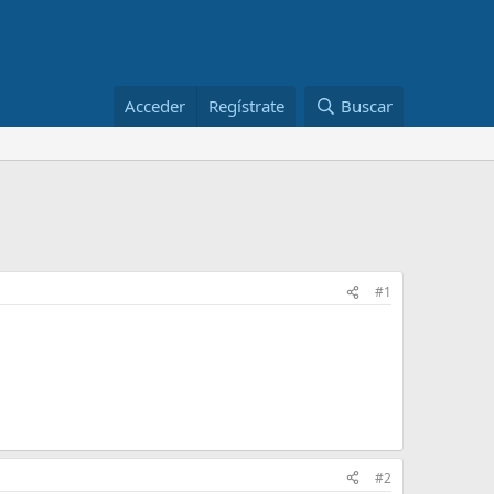
Acceder
Regístrate
Buscar
#1
#2