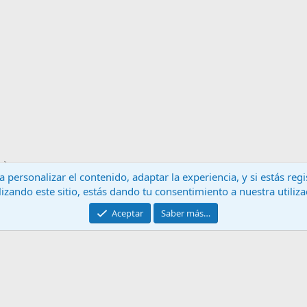
 personalizar el contenido, adaptar la experiencia, y si estás re
lizando este sitio, estás dando tu consentimiento a nuestra utiliz
Contáctanos
T
Aceptar
Saber más…
®
Community platform by XenForo
© 2010-2024 XenForo Ltd.