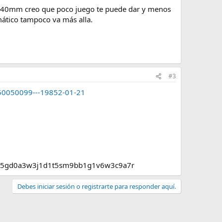
 140mm creo que poco juego te puede dar y menos
mático tampoco va más alla.
#3
o-50050099---19852-01-21
ee5gd0a3w3j1d1t5sm9bb1g1v6w3c9a7r
Debes iniciar sesión o registrarte para responder aquí.