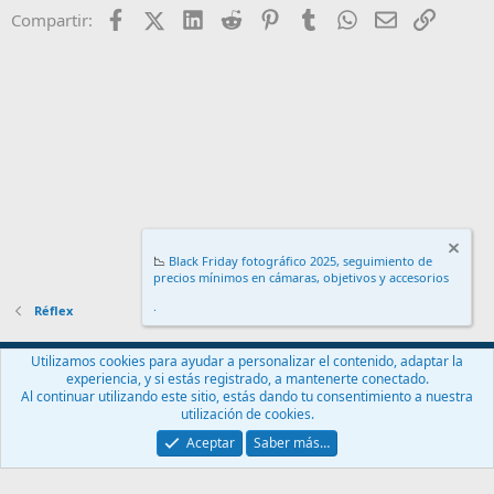
Facebook
X (Twitter)
LinkedIn
Reddit
Pinterest
Tumblr
WhatsApp
Email
Enlace
Compartir:
📉
Black Friday fotográfico 2025, seguimiento de
precios mínimos en cámaras, objetivos y accesorios
.
Réflex
Español (ES)
Utilizamos cookies para ayudar a personalizar el contenido, adaptar la
experiencia, y si estás registrado, a mantenerte conectado.
Contáctanos
Términos y reglas
Política de privacidad
Ayuda
Al continuar utilizando este sitio, estás dando tu consentimiento a nuestra
Inicio
R
utilización de cookies.
S
S
Aceptar
Saber más…
®
Community platform by XenForo
© 2010-2024 XenForo Ltd.