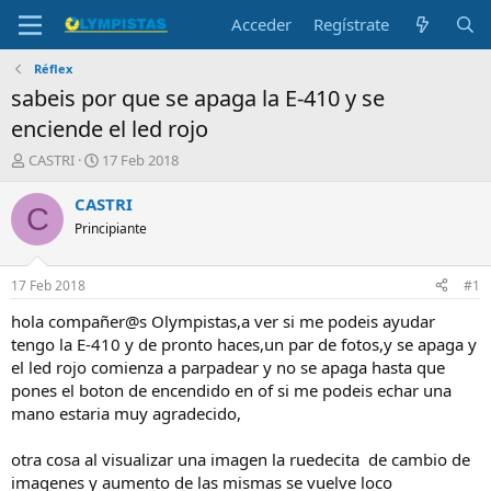
Acceder
Regístrate
Réflex
sabeis por que se apaga la E-410 y se
enciende el led rojo
I
F
CASTRI
17 Feb 2018
n
e
i
c
CASTRI
C
c
h
Principiante
i
a
a
d
d
e
17 Feb 2018
#1
o
i
r
n
hola compañer@s Olympistas,a ver si me podeis ayudar
d
i
tengo la E-410 y de pronto haces,un par de fotos,y se apaga y
e
c
el led rojo comienza a parpadear y no se apaga hasta que
l
i
pones el boton de encendido en of si me podeis echar una
t
o
mano estaria muy agradecido,
e
m
a
otra cosa al visualizar una imagen la ruedecita de cambio de
imagenes y aumento de las mismas se vuelve loco