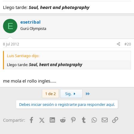
Llego tarde:
Soul, heart and photography
esetribal
E
Gurú Olympista
8 Jul 2012
#20
Luis Santiago dijo:
Llego tarde:
Soul, heart and photography
me mola el rollo ingles.....
Último
1 de 2
Sig.
Debes iniciar sesión o registrarte para responder aquí.
Facebook
X (Twitter)
LinkedIn
Reddit
Pinterest
Tumblr
WhatsApp
Email
Enlace
Compartir: