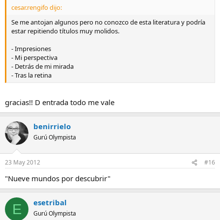
cesar.rengifo dijo:
Se me antojan algunos pero no conozco de esta literatura y podría
estar repitiendo títulos muy molidos.
- Impresiones
- Mi perspectiva
- Detrás de mi mirada
- Tras la retina
gracias!! D entrada todo me vale
benirrielo
Gurú Olympista
23 May 2012
#16
"Nueve mundos por descubrir"
esetribal
E
Gurú Olympista