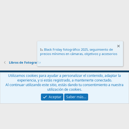
📉
Black Friday fotográfico 2025, seguimiento de
precios mínimos en cámaras, objetivos y accesorios
.
Libros de Fotografía
Español (ES)
Utilizamos cookies para ayudar a personalizar el contenido, adaptar la
experiencia, y si estás registrado, a mantenerte conectado.
Contáctanos
Términos y reglas
Política de privacidad
Ayuda
Al continuar utilizando este sitio, estás dando tu consentimiento a nuestra
Inicio
R
utilización de cookies.
S
S
Aceptar
Saber más…
®
Community platform by XenForo
© 2010-2024 XenForo Ltd.