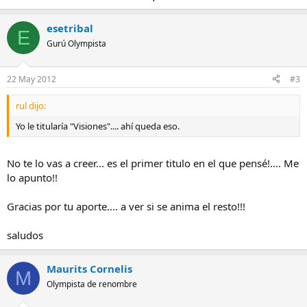
esetribal
E
Gurú Olympista
22 May 2012
#3
rul dijo:
Yo le titularía "Visiones".... ahí queda eso.
No te lo vas a creer... es el primer titulo en el que pensé!.... Me
lo apunto!!
Gracias por tu aporte.... a ver si se anima el resto!!!
saludos
Maurits Cornelis
M
Olympista de renombre