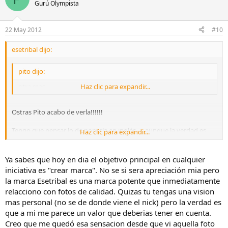
Gurú Olympista
22 May 2012
#10
esetribal dijo:
pito dijo:
otra mas
Haz clic para expandir...
Ostras Pito acabo de verla!!!!!!
Tengo que pensar lo de ponerla en inglés..... aunque la verdad es
Haz clic para expandir...
que queda como más internacional!!!!! También me la apunto! "Soul
Inside"
Ya sabes que hoy en dia el objetivo principal en cualquier
Una pregunta: había pensado, al querer darle al libro un aire un
iniciativa es "crear marca". No se si sera apreciación mia pero
poco más "profesional", no mentar lo del seudónimo "esetribal"... la
la marca Esetribal es una marca potente que inmediatamente
verdad es que no voy a marcar ninguna de las fotos (de eso estoy
relacciono con fotos de calidad. Quizas tu tengas una vision
seguro) ni tampoco pensaba poner la firma....... Creeis que debería
mas personal (no se de donde viene el nick) pero la verdad es
añadir el seudónimo?
que a mi me parece un valor que deberias tener en cuenta.
Gracias!!!! Podeis seguir participando!!!!
Creo que me quedó esa sensacion desde que vi aquella foto