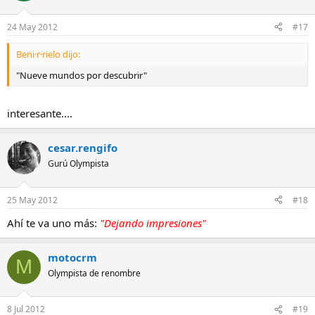
24 May 2012
#17
Beni·r·rielo dijo:
"Nueve mundos por descubrir"
interesante....
cesar.rengifo
Gurú Olympista
25 May 2012
#18
Ahí te va uno más:
"Dejando impresiones"
motocrm
M
Olympista de renombre
8 Jul 2012
#19