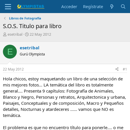
Acceder
Regístrate
Libros de Fotografía
S.O.S. Titulo para libro
I
F
esetribal
22 May 2012
n
e
i
c
esetribal
E
c
h
Gurú Olympista
i
a
a
d
d
e
22 May 2012
#1
o
i
r
n
Hola chicos, estoy maquetando un libro de una selección de
d
i
mis mejores fotos... LA temática del libro es totalmente
e
c
general.... Presenta 9 capítulos: Fotografía de Animales,
l
i
Blanco y Negro, Personas y retratos, Arquitectonica y urbana,
t
o
e
Paisajes, Conceptuales y de composición, Macro y Pequeños
m
detalles, Nocturnas y atardeceres ...... vamos que NO es
a
temática.
El problema es que no encuentro título para ponerle.... o me