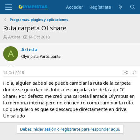
Acceder
Regístrate
Programas, plugins y aplicaciones
Ruta carpeta OI share
I
F
Artista
14 Oct 2018
n
e
i
c
Artista
A
c
h
Olympista Participante
i
a
a
d
d
e
14 Oct 2018
#1
o
i
r
n
Hola, alguien sabe si se puede cambiar la ruta de la carpeta
d
i
donde se guardan las fotos descargadas desde la app OI
e
c
Share? Por defecto me creó una carpeta llamada Olympus en
l
i
la memoria interna pero no encuentro como cambiar la ruta.
t
o
Lo que quiero es que se descargue directamente en drive.
e
Un saludo
m
a
Debes iniciar sesión o registrarte para responder aquí.