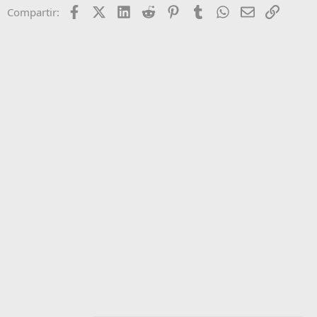
Facebook
X (Twitter)
LinkedIn
Reddit
Pinterest
Tumblr
WhatsApp
Email
Enlace
Compartir: