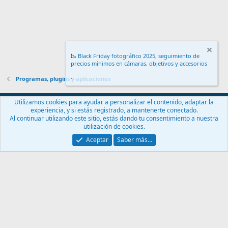
📉
Black Friday fotográfico 2025, seguimiento de
precios mínimos en cámaras, objetivos y accesorios
.
Programas, plugins y aplicaciones
Español (ES)
Utilizamos cookies para ayudar a personalizar el contenido, adaptar la
experiencia, y si estás registrado, a mantenerte conectado.
Contáctanos
Términos y reglas
Política de privacidad
Ayuda
Al continuar utilizando este sitio, estás dando tu consentimiento a nuestra
Inicio
R
utilización de cookies.
S
S
Aceptar
Saber más…
®
Community platform by XenForo
© 2010-2024 XenForo Ltd.