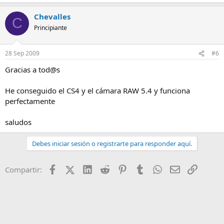
Chevalles
C
Principiante
28 Sep 2009
#6
Gracias a tod@s
He conseguido el CS4 y el cámara RAW 5.4 y funciona
perfectamente
saludos
Debes iniciar sesión o registrarte para responder aquí.
Facebook
X (Twitter)
LinkedIn
Reddit
Pinterest
Tumblr
WhatsApp
Email
Enlace
Compartir: