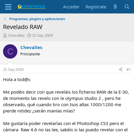
Acceder
Regístrate
Programas, plugins y aplicaciones
Revelado RAW
I
F
Chevalles
25 Sep 2009
n
e
i
c
Chevalles
C
c
h
Principiante
i
a
a
d
d
e
25 Sep 2009
#1
o
i
r
n
Hola a tod@s
d
i
e
c
Me podéis decir con que reveláis los ficheros RAW de la E-30,
l
i
de momento las revelo con le olympus studio 2 , pero he
t
o
observado, qué cuando tiro con Isos altas 1000/1200 me
e
pierde nitidez ¿serán manías mías?
m
a
Me gustaría poder revelarlas con el Photoshop CS3 pero el
cámara Raw 4.6 no las lee, sabéis si las puedo revelar con el