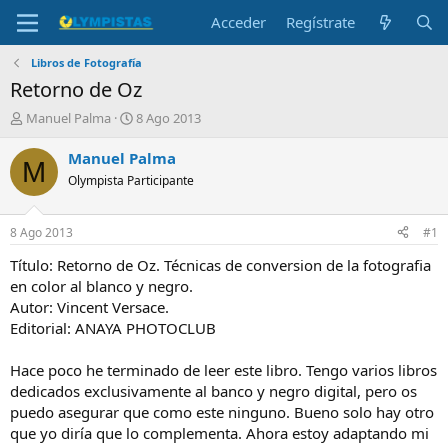
Acceder
Regístrate
Libros de Fotografía
Retorno de Oz
I
F
Manuel Palma
8 Ago 2013
n
e
i
c
Manuel Palma
M
c
h
Olympista Participante
i
a
a
d
d
e
8 Ago 2013
#1
o
i
r
n
Título: Retorno de Oz. Técnicas de conversion de la fotografia
d
i
en color al blanco y negro.
e
c
Autor: Vincent Versace.
l
i
Editorial: ANAYA PHOTOCLUB
t
o
e
Hace poco he terminado de leer este libro. Tengo varios libros
m
a
dedicados exclusivamente al banco y negro digital, pero os
puedo asegurar que como este ninguno. Bueno solo hay otro
que yo diría que lo complementa. Ahora estoy adaptando mi