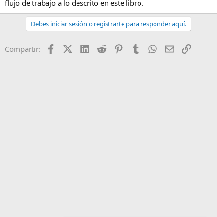
flujo de trabajo a lo descrito en este libro.
Debes iniciar sesión o registrarte para responder aquí.
Facebook
X (Twitter)
LinkedIn
Reddit
Pinterest
Tumblr
WhatsApp
Email
Enlace
Compartir: