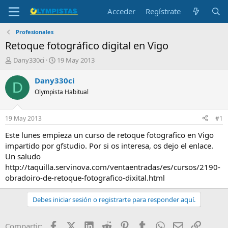
Acceder
Regístrate
Profesionales
Retoque fotográfico digital en Vigo
I
F
Dany330ci
19 May 2013
n
e
i
c
Dany330ci
D
c
h
Olympista Habitual
i
a
a
d
d
e
19 May 2013
#1
o
i
r
n
Este lunes empieza un curso de retoque fotografico en Vigo
d
i
impartido por gfstudio. Por si os interesa, os dejo el enlace.
e
c
Un saludo
l
i
http://taquilla.servinova.com/ventaentradas/es/cursos/2190-
t
o
obradoiro-de-retoque-fotografico-dixital.html
e
m
a
Debes iniciar sesión o registrarte para responder aquí.
Facebook
X (Twitter)
LinkedIn
Reddit
Pinterest
Tumblr
WhatsApp
Email
Enlace
Compartir: