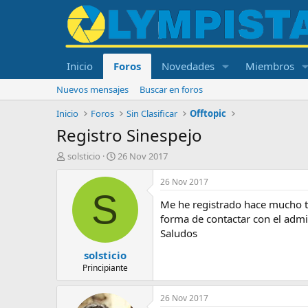
Inicio
Foros
Novedades
Miembros
Nuevos mensajes
Buscar en foros
Inicio
Foros
Sin Clasificar
Offtopic
Registro Sinespejo
I
F
solsticio
26 Nov 2017
n
e
i
c
26 Nov 2017
c
h
S
Me he registrado hace mucho ti
i
a
a
d
forma de contactar con el admi
d
e
Saludos
o
i
solsticio
r
n
d
i
Principiante
e
c
l
i
26 Nov 2017
t
o