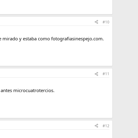
#10
he mirado y estaba como fotografiasinespejo.com.
#11
 antes microcuatrotercios.
#12