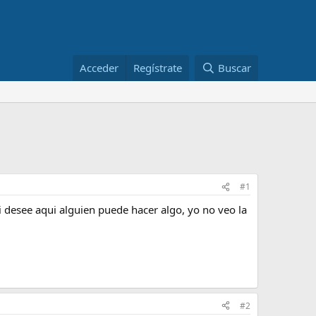
Acceder
Regístrate
Buscar
#1
i desee aqui alguien puede hacer algo, yo no veo la
#2