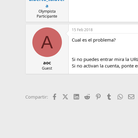
a
Olympista
Participante
15 Feb 2018
A
Cual es el problema?
Si no puedes entrar mira la UR
aoc
Si no activan la cuenta, ponte
Guest
Facebook
X (Twitter)
LinkedIn
Reddit
Pinterest
Tumblr
Whats
E
Compartir: