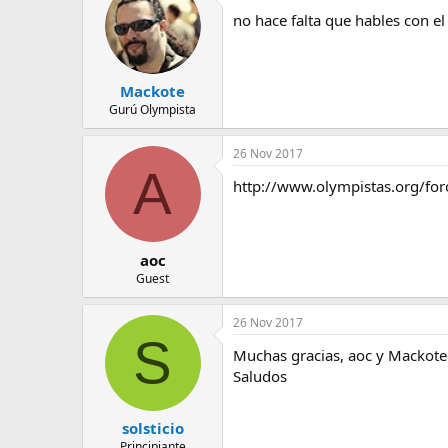
e
no hace falta que hables con e
m
a
Mackote
Gurú Olympista
26 Nov 2017
A
http://www.olympistas.org/foro
aoc
Guest
26 Nov 2017
S
Muchas gracias, aoc y Mackote 
Saludos
solsticio
Principiante