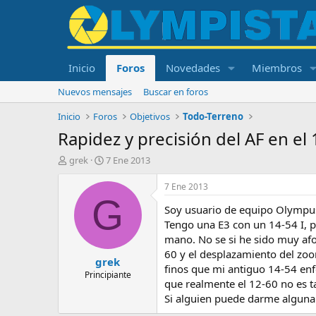
Inicio
Foros
Novedades
Miembros
Nuevos mensajes
Buscar en foros
Inicio
Foros
Objetivos
Todo-Terreno
Rapidez y precisión del AF en el
I
F
grek
7 Ene 2013
n
e
i
c
7 Ene 2013
c
h
G
Soy usuario de equipo Olympus
i
a
a
d
Tengo una E3 con un 14-54 I, 
d
e
mano. No se si he sido muy afo
o
i
60 y el desplazamiento del zoo
grek
r
n
finos que mi antiguo 14-54 enfo
d
i
Principiante
que realmente el 12-60 no es t
e
c
Si alguien puede darme alguna 
l
i
t
o