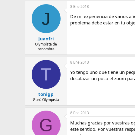
e
8 Ene 2013
m
J
a
De mi experiencia de varios año
problema debe estar en tu objet
Juanfri
Olympista de
renombre
8 Ene 2013
T
Yo tengo uno que tiene un pequ
desplazar un poco el zoom par
tonigp
Gurú Olympista
8 Ene 2013
G
Muchas gracias por vuestras op
este sentido. Por vuestras res