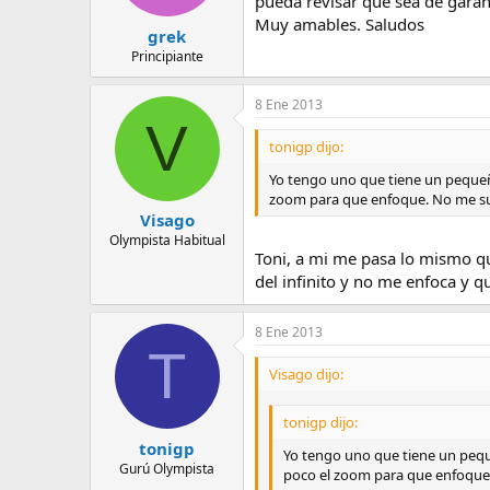
pueda revisar que sea de garan
Muy amables. Saludos
grek
Principiante
8 Ene 2013
V
tonigp dijo:
Yo tengo uno que tiene un pequeño
zoom para que enfoque. No me su
Visago
Olympista Habitual
Toni, a mi me pasa lo mismo que
del infinito y no me enfoca y 
8 Ene 2013
T
Visago dijo:
tonigp dijo:
tonigp
Yo tengo uno que tiene un pequ
Gurú Olympista
poco el zoom para que enfoque