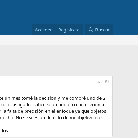
Acceder
Regístrate
Buscar
#1
ace un mes tomé la decision y me compré uno de 2ª
poco castigado: cabecea un poquito con el zoon a
a falta de precisión en el enfoque ya que objetos
mucho. No se si es un defecto de mi objetivo o es
udos.