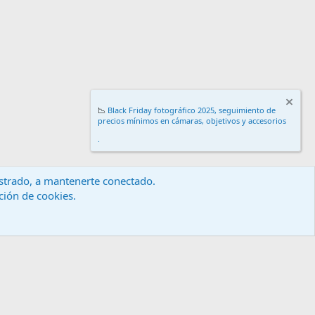
📉
Black Friday fotográfico 2025, seguimiento de
precios mínimos en cámaras, objetivos y accesorios
.
gistrado, a mantenerte conectado.
ación de cookies.
érminos y reglas
Política de privacidad
Ayuda
Inicio
R
S
S