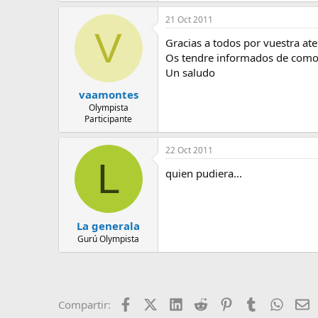
21 Oct 2011
V
Gracias a todos por vuestra ate
Os tendre informados de como 
Un saludo
vaamontes
Olympista
Participante
22 Oct 2011
L
quien pudiera...
La generala
Gurú Olympista
Facebook
X (Twitter)
LinkedIn
Reddit
Pinterest
Tumblr
Whats
E
Compartir: