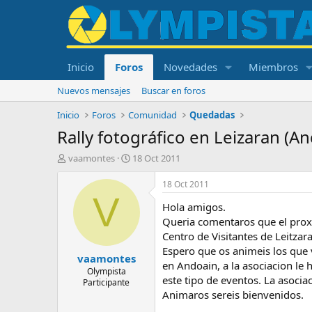
Inicio
Foros
Novedades
Miembros
Nuevos mensajes
Buscar en foros
Inicio
Foros
Comunidad
Quedadas
Rally fotográfico en Leizaran (An
I
F
vaamontes
18 Oct 2011
n
e
i
c
18 Oct 2011
c
h
V
Hola amigos.
i
a
a
d
Queria comentaros que el proxi
d
e
Centro de Visitantes de Leitzar
o
i
Espero que os animeis los que
vaamontes
r
n
en Andoain, a la asociacion le
d
i
Olympista
este tipo de eventos. La asocia
Participante
e
c
Animaros sereis bienvenidos.
l
i
t
o