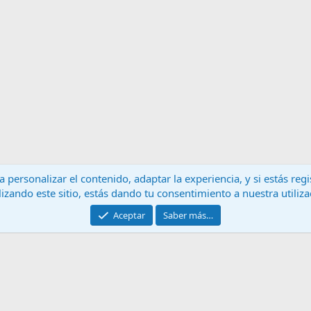
 personalizar el contenido, adaptar la experiencia, y si estás re
lizando este sitio, estás dando tu consentimiento a nuestra utiliz
Contáctanos
T
Aceptar
Saber más…
®
Community platform by XenForo
© 2010-2024 XenForo Ltd.