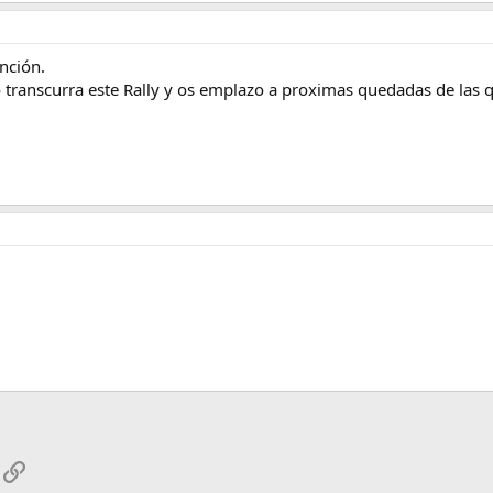
nción.
transcurra este Rally y os emplazo a proximas quedadas de las 
App
mail
Enlace