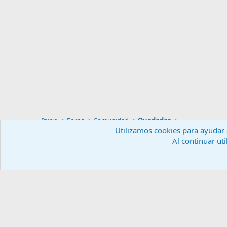
Inicio
Foros
Comunidad
Quedadas
Utilizamos cookies para ayudar a
Al continuar uti
Español (ES)