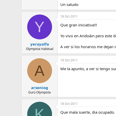
e
Un saludo
m
a
18 Oct 2011
Y
Que gran iniciativa!!!
Yo vivo en Andoáin pero este d
yerayalfa
A ver si los horarios me dejan i
Olympista Habitual
18 Oct 2011
A
Me la apunto, a ver si tengo su
arseniog
Gurú Olympista
18 Oct 2011
K
Que mala suerte, dia ocupado. P