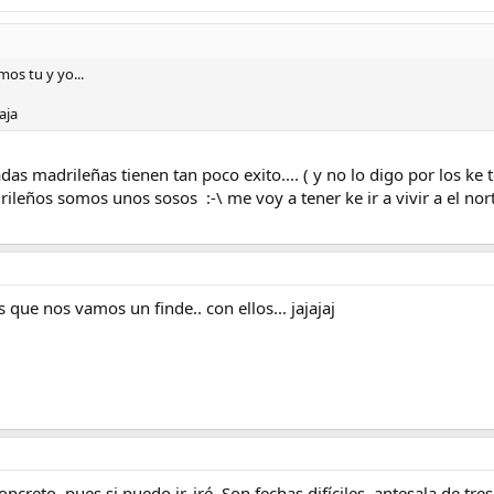
mos tu y yo...
aja
dadas madrileñas tienen tan poco exito.... ( y no lo digo por los ke 
rileños somos unos sosos :-\ me voy a tener ke ir a vivir a el no
 que nos vamos un finde.. con ellos... jajajaj
oncreto, pues si puedo ir, iré. Son fechas difíciles, antesala de t