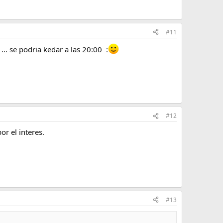
#11
 ... se podria kedar a las 20:00 :
#12
or el interes.
#13