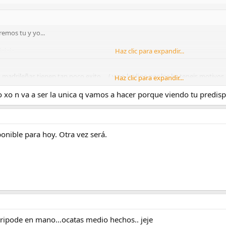
remos tu y yo...
ajaja
Haz clic para expandir...
as madrileñas tienen tan poco exito.... ( y no lo digo por los ke teneis motivos
Haz clic para expandir...
sos :-\ me voy a tener ke ir a vivir a el norte si quiero hacer kedadas con ge
xo n va a ser la unica q vamos a hacer porque viendo tu predisp
onible para hoy. Otra vez será.
 tripode en mano...ocatas medio hechos.. jeje