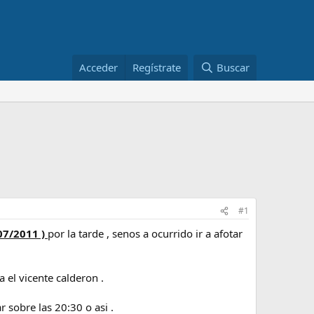
Acceder
Regístrate
Buscar
#1
07/2011 )
por la tarde , senos a ocurrido ir a afotar
.
 el vicente calderon .
 sobre las 20:30 o asi .