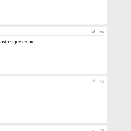
#4
osto sigue en pie.
#5
#6