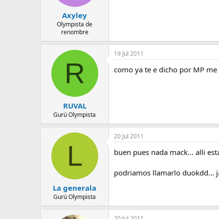
Axyley
Olympista de
renombre
19 Jul 2011
R
como ya te e dicho por MP me v
RUVAL
Gurú Olympista
20 Jul 2011
L
buen pues nada mack... alli est
podriamos llamarlo duokdd... j
La generala
Gurú Olympista
20 Jul 2011