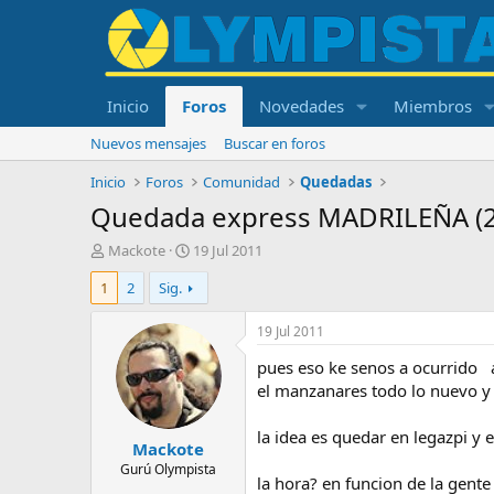
Inicio
Foros
Novedades
Miembros
Nuevos mensajes
Buscar en foros
Inicio
Foros
Comunidad
Quedadas
Quedada express MADRILEÑA (2
I
F
Mackote
19 Jul 2011
n
e
1
2
Sig.
i
c
c
h
i
a
19 Jul 2011
a
d
pues eso ke senos a ocurrido 
d
e
o
i
el manzanares todo lo nuevo y 
r
n
d
i
la idea es quedar en legazpi y 
Mackote
e
c
l
i
Gurú Olympista
la hora? en funcion de la gente
t
o