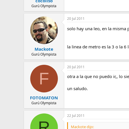
cocoliso
Gurú Olympista
20 Jul 2011
solo hay una leo, en la misma
la linea de metro es la 3 o la 6
Mackote
Gurú Olympista
20 Jul 2011
F
otra a la que no puedo ir,, lo s
un saludo.
FOTOMATON
Gurú Olympista
22 Jul 2011
R
Mackote dijo: