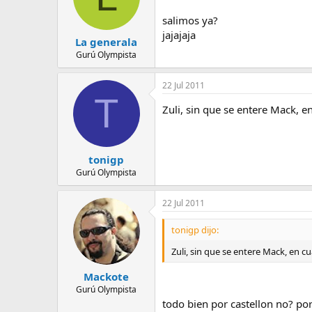
salimos ya?
jajajaja
La generala
Gurú Olympista
22 Jul 2011
T
Zuli, sin que se entere Mack, 
tonigp
Gurú Olympista
22 Jul 2011
tonigp dijo:
Zuli, sin que se entere Mack, en 
Mackote
Gurú Olympista
todo bien por castellon no? po