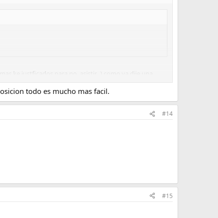
 mas ke justficados para no asistir.. ) como ya dije una
nte de este foro jajajaja
osicion todo es mucho mas facil.
#14
#15