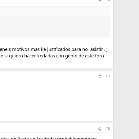
teneis motivos mas ke justficados para no asistir.. )
rte si quiero hacer kedadas con gente de este foro
#7
#8
res dias de fiesta en Madrid y probablemente no