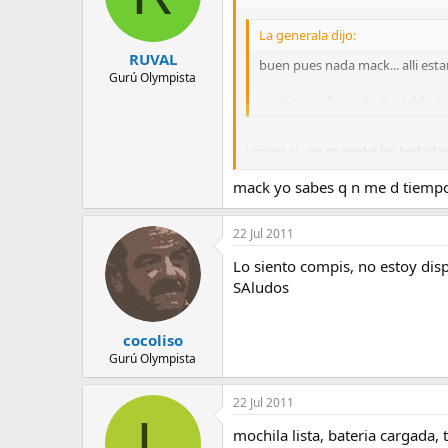
La generala dijo:
RUVAL
buen pues nada mack... alli esta
Gurú Olympista
podriamos llamarlo duokdd... jaj
jajajaja si , no se porke las kedad
vez... los madrileños somos unos so
mack yo sabes q n me d tiempo 
22 Jul 2011
Lo siento compis, no estoy disp
SAludos
cocoliso
Gurú Olympista
22 Jul 2011
L
mochila lista, bateria cargada,