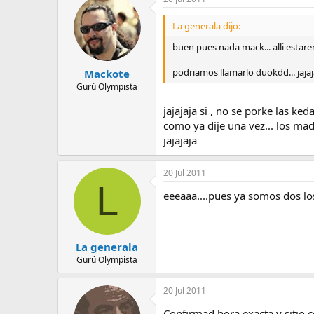
La generala dijo:
buen pues nada mack... alli estare
podriamos llamarlo duokdd... jajaj
Mackote
Gurú Olympista
jajajaja si , no se porke las ke
como ya dije una vez... los mad
jajajaja
20 Jul 2011
L
eeeaaa....pues ya somos dos los
La generala
Gurú Olympista
20 Jul 2011
Confirmad hora exacta y sitio c