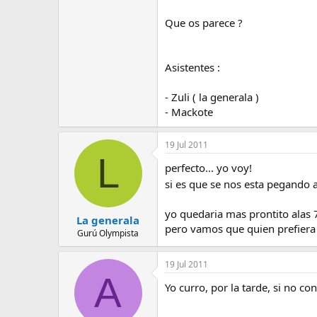
e
m
Que os parece ?
a
Asistentes :
- Zuli ( la generala )
- Mackote
19 Jul 2011
L
perfecto... yo voy!
si es que se nos esta pegando al
yo quedaria mas prontito alas 
La generala
pero vamos que quien prefiera o
Gurú Olympista
19 Jul 2011
A
Yo curro, por la tarde, si no c