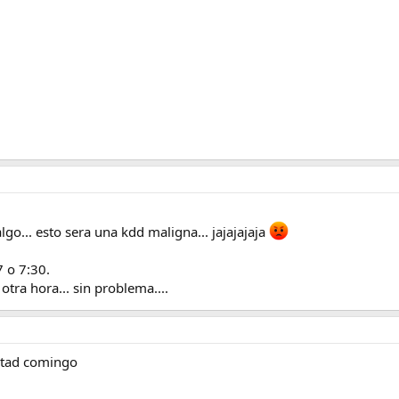
go... esto sera una kdd maligna... jajajajaja
7 o 7:30.
tra hora... sin problema....
ontad comingo