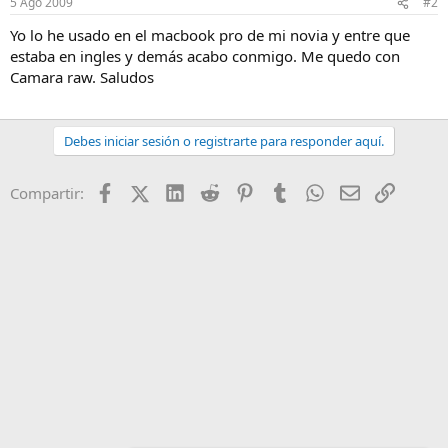
5 Ago 2009
#2
Yo lo he usado en el macbook pro de mi novia y entre que
estaba en ingles y demás acabo conmigo. Me quedo con
Camara raw. Saludos
Debes iniciar sesión o registrarte para responder aquí.
Facebook
X (Twitter)
LinkedIn
Reddit
Pinterest
Tumblr
WhatsApp
Email
Enlace
Compartir: