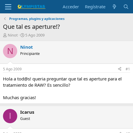
Acceder
Regístrate
Programas, plugins y aplicaciones
Que tal es aperture!?
I
F
Ninot
5 Ago 2009
n
e
i
c
Ninot
N
c
h
Principiante
i
a
a
d
d
e
5 Ago 2009
#1
o
i
r
n
Hola a tod@s! queria preguntar que tal es aperture para el
d
i
tratamiento de RAW? Es sencillo?
e
c
l
i
Muchas gracias!
t
o
e
m
Icarus
I
a
Guest