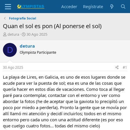
Acceder
Regístrate
Fotografía Social
Quan el sol es pon (Al ponerse el sol)
I
F
detura
30 Ago 2025
n
e
i
c
detura
D
c
h
Olympista Participante
i
a
a
d
d
e
30 Ago 2025
#1
o
i
r
n
La playa de Lires, en Galicia, es uno de esos lugares donde se
d
i
acude para ver la puesta de sol; esa es una de las cosas que
e
c
quería hacer en estos días de vacaciones. Como toca al llegar
l
i
paré para contemplar, contactar con el entorno y ver como
t
o
abordar la fotos (he de aceptar que la gaviota lo precipìtó un
e
poco por miedo a perderla). Pronto la gente que se movía por
m
a
allí llamó mi atención y decidí incluirlos; todos en el mismo
entorno pero cada uno con una actitud diferente (es por eso
que cuelgo cuatro fotos... todas del mismo cielo)