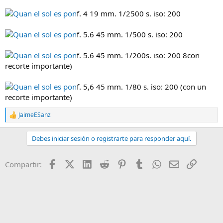
f. 4 19 mm. 1/2500 s. iso: 200
f. 5.6 45 mm. 1/500 s. iso: 200
f. 5.6 45 mm. 1/200s. iso: 200 8con
recorte importante)
f. 5,6 45 mm. 1/80 s. iso: 200 (con un
recorte importante)
JaimeESanz
R
e
a
Debes iniciar sesión o registrarte para responder aquí.
c
c
i
Facebook
X (Twitter)
LinkedIn
Reddit
Pinterest
Tumblr
WhatsApp
Email
Enlace
Compartir:
o
n
e
s
: