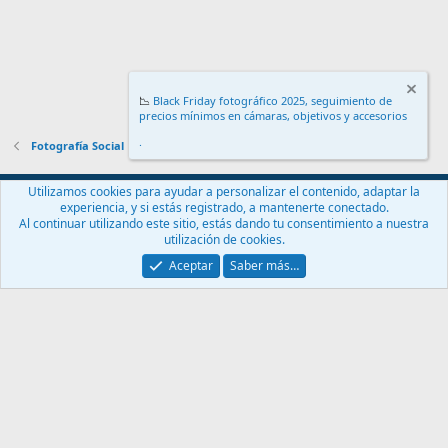
📉
Black Friday fotográfico 2025, seguimiento de
precios mínimos en cámaras, objetivos y accesorios
.
Fotografía Social
Español (ES)
Utilizamos cookies para ayudar a personalizar el contenido, adaptar la
experiencia, y si estás registrado, a mantenerte conectado.
Contáctanos
Términos y reglas
Política de privacidad
Ayuda
Al continuar utilizando este sitio, estás dando tu consentimiento a nuestra
Inicio
R
utilización de cookies.
S
S
Aceptar
Saber más…
®
Community platform by XenForo
© 2010-2024 XenForo Ltd.