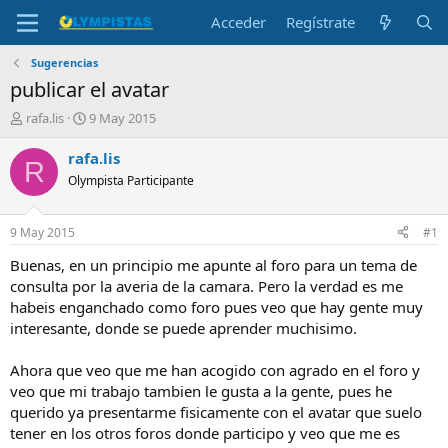
Acceder
Regístrate
Sugerencias
publicar el avatar
I
F
rafa.lis
9 May 2015
n
e
i
c
rafa.lis
R
c
h
Olympista Participante
i
a
a
d
d
e
9 May 2015
#1
o
i
r
n
Buenas, en un principio me apunte al foro para un tema de
d
i
consulta por la averia de la camara. Pero la verdad es me
e
c
habeis enganchado como foro pues veo que hay gente muy
l
i
interesante, donde se puede aprender muchisimo.
t
o
e
Ahora que veo que me han acogido con agrado en el foro y
m
a
veo que mi trabajo tambien le gusta a la gente, pues he
querido ya presentarme fisicamente con el avatar que suelo
tener en los otros foros donde participo y veo que me es