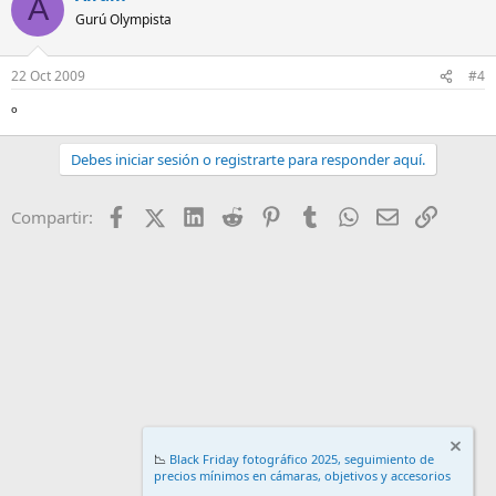
A
Gurú Olympista
22 Oct 2009
#4
º
Debes iniciar sesión o registrarte para responder aquí.
Facebook
X (Twitter)
LinkedIn
Reddit
Pinterest
Tumblr
WhatsApp
Email
Enlace
Compartir:
📉
Black Friday fotográfico 2025, seguimiento de
precios mínimos en cámaras, objetivos y accesorios