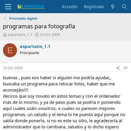
Acceder
Regístrate
Procesado digital
programas para fotografía
I
F
espartano_1.1
16 Oct 2009
n
e
i
c
espartano_1.1
E
c
h
Principiante
i
a
a
d
d
e
16 Oct 2009
#1
o
i
r
n
buenas , pues eso haber si alguien me podría ayudar,,
d
i
buscaba un programa para retocar fotos, haber que me
e
c
aconsejáis!!!!
l
i
deciros que soy novato en estos temas y con el ordenador
t
o
más de lo mismo, y ya de paso pues se podría ir poniendo
e
aquí cuales usáis vosotros, o cuales os parecen mejores
m
a
programas, un saludo y el tema lo he puesto aquí porque no
sabía donde ponerlo, si no es este su sitio, le agradecería al
administrador que lo cambiara, saludos y lo dicho espero