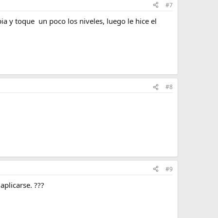
#7
ia y toque un poco los niveles, luego le hice el
#8
#9
aplicarse. ???