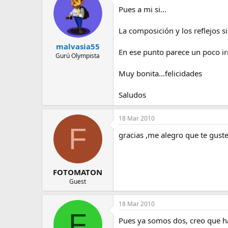
e
Pues a mi si...
m
a
La composición y los reflejos si
malvasia55
En ese punto parece un poco irr
Gurú Olympista
Muy bonita...felicidades
Saludos
18 Mar 2010
F
gracias ,me alegro que te guste
FOTOMATON
Guest
18 Mar 2010
F
Pues ya somos dos, creo que h