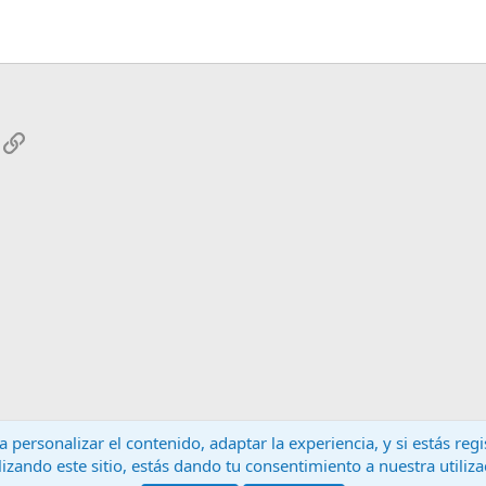
App
mail
Enlace
 personalizar el contenido, adaptar la experiencia, y si estás re
lizando este sitio, estás dando tu consentimiento a nuestra utiliz
Contáctanos
T