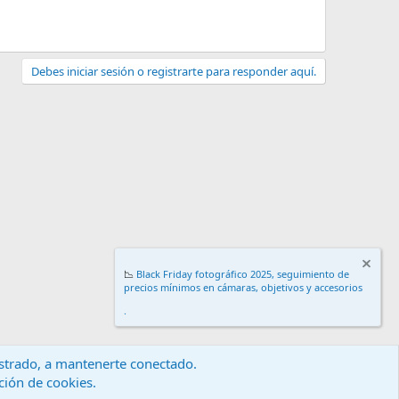
Debes iniciar sesión o registrarte para responder aquí.
📉
Black Friday fotográfico 2025, seguimiento de
precios mínimos en cámaras, objetivos y accesorios
.
gistrado, a mantenerte conectado.
ación de cookies.
érminos y reglas
Política de privacidad
Ayuda
Inicio
R
S