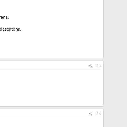
rena.
 desentona.
#3
#4