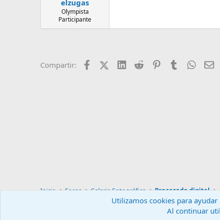
elzugas
Olympista
Participante
Facebook
X (Twitter)
LinkedIn
Reddit
Pinterest
Tumblr
Whats
E
Compartir:
Inicio
Foros
Galeria Fotográfica
Procesado digital
Utilizamos cookies para ayudar a
Al continuar uti
Español (ES)