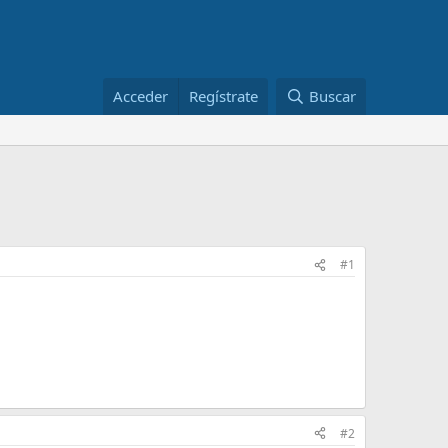
Acceder
Regístrate
Buscar
#1
#2