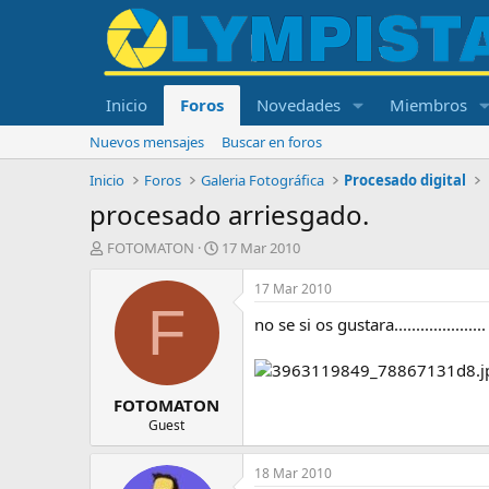
Inicio
Foros
Novedades
Miembros
Nuevos mensajes
Buscar en foros
Inicio
Foros
Galeria Fotográfica
Procesado digital
procesado arriesgado.
I
F
FOTOMATON
17 Mar 2010
n
e
i
c
17 Mar 2010
c
h
F
no se si os gustara.....................
i
a
a
d
d
e
o
i
FOTOMATON
r
n
d
i
Guest
e
c
l
i
18 Mar 2010
t
o