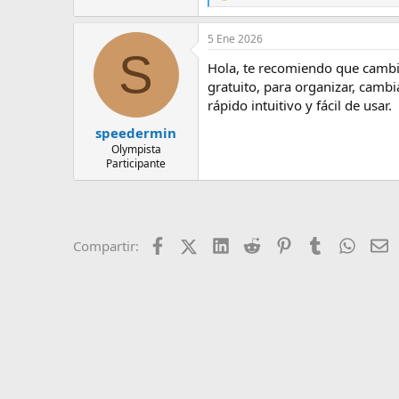
e
a
5 Ene 2026
c
S
c
Hola, te recomiendo que cambie
i
o
gratuito, para organizar, cambi
n
rápido intuitivo y fácil de usar.
e
s
speedermin
:
Olympista
Participante
Facebook
X (Twitter)
LinkedIn
Reddit
Pinterest
Tumblr
Whats
E
Compartir: