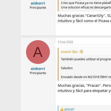
Creo que Picasa ya no tiene plata
aizkorri
Una solucion eficaz es descargar
Principiante
Muchas gracias "CanariOly". Sí
intuitivo y fácil como el Picas
5 Ene 2026
A
pracan dijo:
También puedes utilizar el progra
Saludos
aizkorri
Principiante
Enviado desde mi M2101K7BNY me
Muchas gracias, "Pracan". Pero
intuitivo y fácil para etiqueta
pracan
R