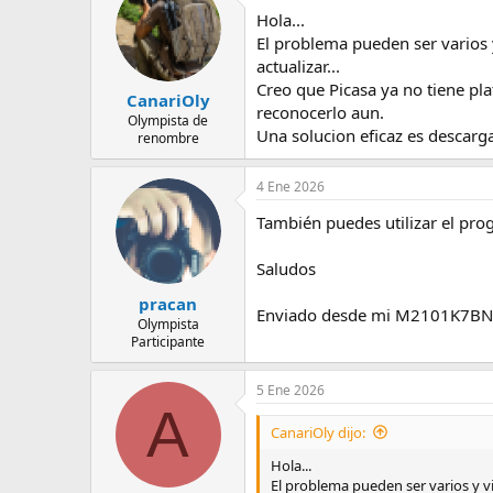
e
Hola...
m
El problema pueden ser varios 
a
actualizar...
Creo que Picasa ya no tiene pl
CanariOly
reconocerlo aun.
Olympista de
Una solucion eficaz es descar
renombre
4 Ene 2026
También puedes utilizar el pro
Saludos
pracan
Enviado desde mi M2101K7BNY
Olympista
Participante
5 Ene 2026
A
CanariOly dijo:
Hola...
El problema pueden ser varios y vi