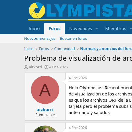
Inicio
Foros
Novedades
Miembros
Nuevos mensajes
Buscar en foros
Inicio
Foros
Comunidad
Normas y anuncios del for
Problema de visualización de ar
I
F
aizkorri
4 Ene 2026
n
e
i
c
4 Ene 2026
c
h
A
Hola Olympistas. Recienteme
i
a
a
d
de visualización de los archivo
d
e
es que los archivos ORF de la 
o
i
tarjeta pero el problema subsi
aizkorri
r
n
antemano y saludos
d
i
Principiante
e
c
l
i
4 Ene 2026
t
o