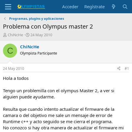
Acceder
Regístrate
Programas, plugins y aplicaciones
Problema con Olympus master 2
I
F
ChiNcHe
24 May 2010
n
e
i
c
ChiNcHe
C
c
h
Olympista Participante
i
a
a
d
d
e
24 May 2010
#1
o
i
r
n
Hola a todos
d
i
e
c
Tengo un problemilla con el olympus Master 2, a ver si
l
i
alguien puede ayudarme.
t
o
e
Resulta que cuando intento actualizar el firmware de la
m
a
camara o del objetivo me sale un mensaje de error de
Runtime c++ y acto seguido se me cierra el programa.
No conozco si hay otra manera de actualizar el firmware mi