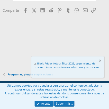
Facebook
X (Twitter)
LinkedIn
Reddit
Pinterest
Tumblr
WhatsApp
Email
Enlace
Compartir:
📉
Black Friday fotográfico 2025, seguimiento de
precios mínimos en cámaras, objetivos y accesorios
.
Programas, plugins y aplicaciones
Español (ES)
Utilizamos cookies para ayudar a personalizar el contenido, adaptar la
experiencia, y si estás registrado, a mantenerte conectado.
Contáctanos
Términos y reglas
Política de privacidad
Ayuda
Al continuar utilizando este sitio, estás dando tu consentimiento a nuestra
Inicio
R
utilización de cookies.
S
S
Aceptar
Saber más…
®
Community platform by XenForo
© 2010-2024 XenForo Ltd.