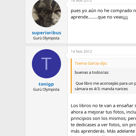
14 Nov 2012
e
m
pues yo aún no he comprado ning
a
aprende........que no veas¡¡¡¡
superioribus
Gurú Olympista
14 Nov 2012
T
Txema Garcia dijo:
buenas a todos/as:
Que libro me aconsejáis para un p
tonigp
cámara es 4/3. ma
Gurú Olympista
Los libros no te van a ensañar 
ahora a mejorar tus fotos, inc
principios son los mismos; per
te dedicases a ver fotos, sin p
más aprenderás. Más adelante y