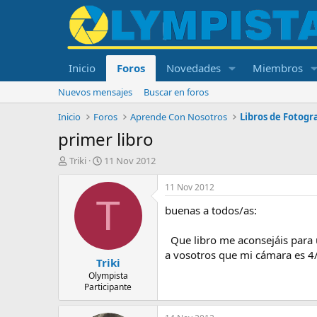
Inicio
Foros
Novedades
Miembros
Nuevos mensajes
Buscar en foros
Inicio
Foros
Aprende Con Nosotros
Libros de Fotogr
primer libro
I
F
Triki
11 Nov 2012
n
e
i
c
11 Nov 2012
c
h
T
buenas a todos/as:
i
a
a
d
d
e
Que libro me aconsejáis para u
o
i
a vosotros que mi 
Triki
r
n
d
i
Olympista
Participante
e
c
l
i
t
o