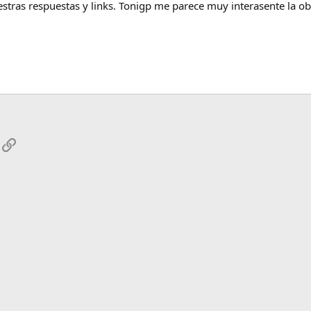
stras respuestas y links. Tonigp me parece muy interasente la 
App
mail
Enlace