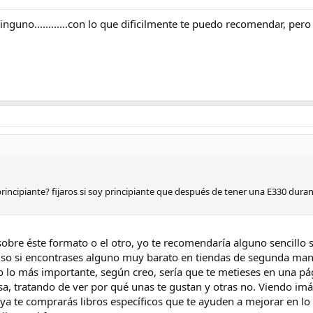
uno............con lo que dificilmente te puedo recomendar, pero en
rincipiante? fijaros si soy principiante que después de tener una E330 dura
nda narices
sobre éste formato o el otro, yo te recomendaría alguno sencillo 
luso si encontrases alguno muy barato en tiendas de segunda man
o lo más importante, según creo, sería que te metieses en una p
risa, tratando de ver por qué unas te gustan y otras no. Viendo i
a te comprarás libros específicos que te ayuden a mejorar en lo