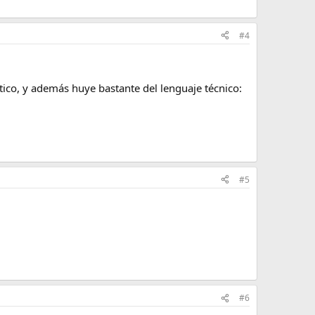
#4
ico, y además huye bastante del lenguaje técnico:
#5
#6