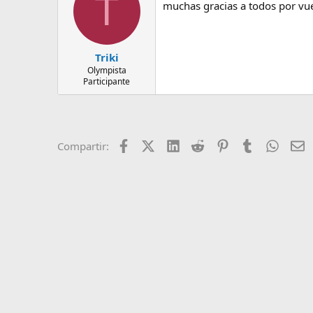
T
muchas gracias a todos por vue
Triki
Olympista
Participante
Facebook
X (Twitter)
LinkedIn
Reddit
Pinterest
Tumblr
Whats
E
Compartir: