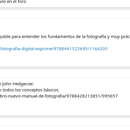
ilo en el foro
uible para entender los fundamentos de la fotografía y muy práct
a-fotografia-digital-exprime/9788441522695/1164205
e John Hedgecoe:
 todos los conceptos básicos.
libro-nuevo-manual-de-fotografia/9788428213851/995657